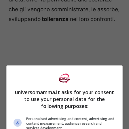
che gli vengono somministrate, le assorbe,
sviluppando
tolleranza
nei loro confronti.
universomamma.it asks for your consent
to use your personal data for the
following purposes:
Se però il contatto tra intestino e alimenti
Personalised advertising and content, advertising and
avviene troppo tardi, la parete intestinale,
content measurement, audience research and
services development