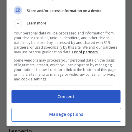
che nel frattempo si è formata, diventa
Store and/or access information on a device
meno capace di
“fraternizzare con le
Learn more
nuove sostante”
favorendo lo sviluppo di
Your personal data will be processed and information from
allergie.
your device (cookies, unique identifiers, and other device
data) may be stored by, accessed by and shared with 319
partners, or used specifically by this site. We and our partners
Per quanto riguarda l’
uovo
, da una ricerca
may use precise geolocation data.
List of partners.
Some vendors may process your personal data on the basis
compiuta in Australia, questo risulta
of legitimate interest, which you can object to by managing
your options below. Look for a link at the bottom of this page
essere,
in 3 casi su 4, l’elemento critico.
or in the site menu to manage or withdraw consent in privacy
and cookie settings.
“Le cause non sono chiare, ma è probabile
Consent
che accada qualcosa durante la
gravidanza, dato che
questa allergia si
Manage options
sviluppa già nella vita prenatale
“
spiega
l’esperto.