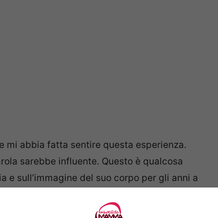
me mi abbia fatta sentire questa esperienza.
arola sarebbe influente. Questo è qualcosa
ia e sull’immagine del suo corpo per gli anni a