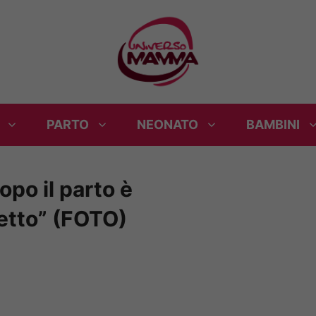
PARTO
NEONATO
BAMBINI
po il parto è
etto” (FOTO)