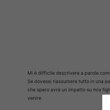
Mi è difficile descrivere a parole co
Se dovessi riassumere tutto in una p
che spero avrà un impatto su mia figl
venire.