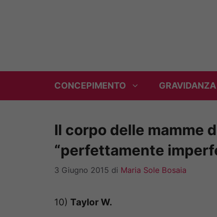
Vai
al
contenuto
CONCEPIMENTO
GRAVIDANZA
Il corpo delle mamme do
“perfettamente imperf
3 Giugno 2015
di
Maria Sole Bosaia
10)
Taylor W.