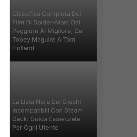
Classifica Completa Dei
Film Di Spider-Man: Dal
Peggiore Al Migliore, Da
Tobey Maguire A Tom
Holland
La Lista Nera Dei Giochi
Incompatibili Con Steam
Deck: Guida Essenziale
Per Ogni Utente