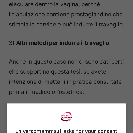
eiaculare dentro la vagina, perché
l’eiaculazione contiene prostaglandine che
stimola la cervice e può indurre il travaglio.
3)
Altri metodi per indurre il travaglio
Anche in questo caso non ci sono dati certi
che supportino questa tesi, se avete
intenzione di metterli in pratica consultate
prima il medico o l’ostetrica.
lunghe camminate
: Harper
sottolinea che fare lunghe
camminate è un buon esercizio ma
universomamma.it asks for your consent