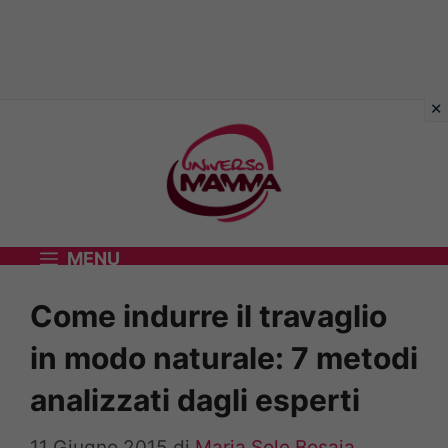
Vai
al
contenuto
MENU
Come indurre il travaglio
in modo naturale: 7 metodi
analizzati dagli esperti
11 Giugno 2015
di
Maria Sole Bosaia