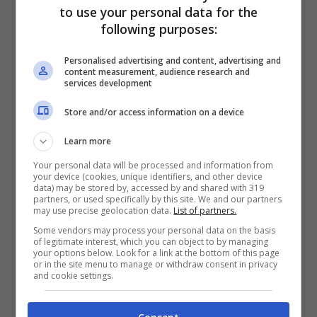
to use your personal data for the
lui non pensa che possano indurre il
following purposes:
travaglio.
“Brevi camminate vanno
Personalised advertising and content, advertising and
bene, ma non sono una fan delle
content measurement, audience research and
services development
lunghe ed estenuanti camminate.
Store and/or access information on a device
Finire con l’essere esausta non è un
buon modo per iniziare il travaglio”
Learn more
sottolinea l’ostetrica.
Your personal data will be processed and information from
your device (cookies, unique identifiers, and other device
cibi speziati
: si tratta di una teoria
data) may be stored by, accessed by and shared with 319
partners, or used specifically by this site. We and our partners
popolare. Non c’è quindi ragione di
may use precise geolocation data.
List of partners.
Some vendors may process your personal data on the basis
pensare che cibi piccanti e travaglio
of legitimate interest, which you can object to by managing
your options below. Look for a link at the bottom of this page
siano connessi. “
Non ho mai visto
or in the site menu to manage or withdraw consent in privacy
and cookie settings.
nulla che sostenesse questa teoria”
ha detto Harper.