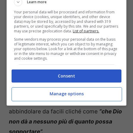
Learn more
Your personal data will be processed and information from
your device (cookies, unique identifiers, and other device
data) may be stored by, accessed by and shared with 319
partners, or used specifically by this site. We and our partners
may use precise geolocation data.
List of partners.
Some vendors may process your personal data on the basis
of legitimate interest, which you can object to by managing
your options below. Look for a link at the bottom of this page
or in the site menu to manage or withdraw consent in privacy
and cookie settings.
Consent
L’incredibile libro di Tim non edulcora le
sfide delle
disabilità
mentali e fisiche.
Manage options
D’altra parte lo scrittore non si lascia
abbindolare da facili cliché come
“che Dio
non dà a nessuno più di quanto possa
sopportare”.