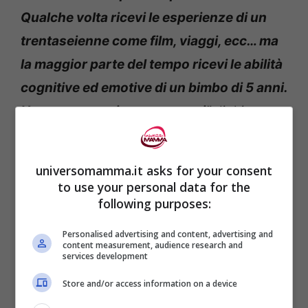
Qualche volta ricevi le esperienze di un
trentaseienne come film, viaggi, ecc… ma
la maggior parte del tempo ricevi le abilità
cognitive ed emotive di un bimbo di 5 anni.
Non sempre sai cosa troverai”
dichiara
Tim.
universomamma.it asks for your consent
“La cosa più incredibile della genitorialità è
to use your personal data for the
che
ogni bimbo è il proprio mucchio di
following purposes:
sfide, bontà e divertimento
. Cercare di
Personalised advertising and content, advertising and
content measurement, audience research and
avvicinare ogni bambino nello stesso
services development
modo sarebbe ridicolo
” aggiunge l’uomo.
Store and/or access information on a device