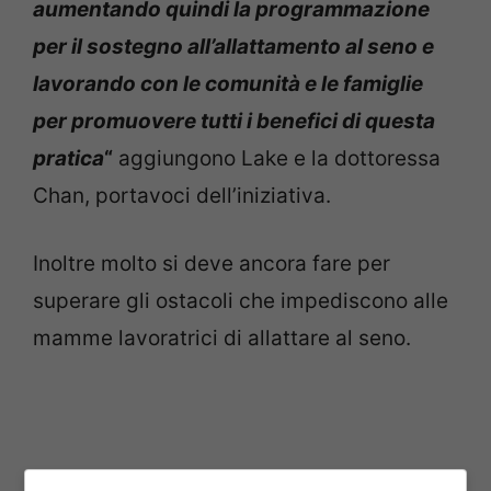
aumentando quindi la programmazione
per il sostegno all’allattamento al seno e
lavorando con le comunità e le famiglie
per promuovere tutti i benefici di questa
pratica
“
aggiungono Lake e la dottoressa
Chan, portavoci dell’iniziativa.
Inoltre molto si deve ancora fare per
superare gli ostacoli che impediscono alle
mamme lavoratrici di allattare al seno.