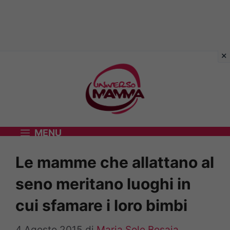
Vai
al
contenuto
MENU
Le mamme che allattano al
seno meritano luoghi in
cui sfamare i loro bimbi
4 Agosto 2015
di
Maria Sole Bosaia