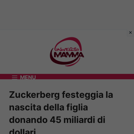
Vai
al
contenuto
MENU
Zuckerberg festeggia la
nascita della figlia
donando 45 miliardi di
dollari