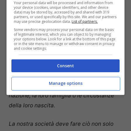
Your personal data will be processed and information from
your device (cookies, unique identifiers, and other device
data) may be stored by, accessed by and shared with 319
partners, or used specifically by this site. We and our partners
Possiamo coltivare l’imprenditoria,
may use precise geolocation data.
List of partners.
cosicché tu possa costruire qualsiasi
Some vendors may process your personal data on the basis
of legitimate interest, which you can object to by managing
impresa e risolvere qualsiasi sfida, per
your options below. Look for a link at the bottom of this page
or in the site menu to manage or withdraw consent in privacy
accrescere la pace e la prosperità?
and cookie settings.
Promuovere l’uguaglianza
vuol dire
Consent
assicurarsi che tutti abbiano accesso a
Manage options
queste opportunità, qualunque sia la loro
nazione, la loro famiglia o le circostanze
della loro nascita.
La nostra società deve fare ciò non solo