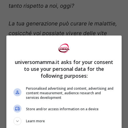
tanto rispetto a noi, oggi?
La tua generazione può curare le malattie,
cosicché voi possiate vivere delle vite
molto più lunghe e sane?
Possiamo connettere il mondo, cosicché
universomamma.it asks for your consent
to use your personal data for the
puoi avere accesso a ogni idea, persona e
following purposes:
opportunità?
Personalised advertising and content, advertising and
content measurement, audience research and
Possiamo incanalare più energia pulita,
services development
cosicché tu possa inventare metodi per
Store and/or access information on a device
proteggere l’ambiente che noi non
Learn more
possiamo concepire, oggi?