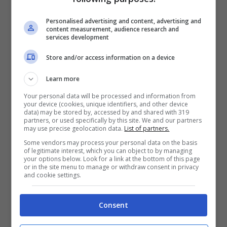
di apprendimento. Inoltre, spesso e
volentieri il personaggio di Diego Marquez
Personalised advertising and content, advertising and
content measurement, audience research and
si rivolge ai piccoli spettatori, chiedendo
services development
loro la cosa migliore da fare e mostrando
Store and/or access information on a device
loro le varie opzioni possibili. Così, Diego
Learn more
crea proprio un coinvolgimento interattivo,
Your personal data will be processed and information from
your device (cookies, unique identifiers, and other device
capace di stimolare la curiosità dei
data) may be stored by, accessed by and shared with 319
partners, or used specifically by this site. We and our partners
bambini verso gli esseri viventi e la natura.
may use precise geolocation data.
List of partners.
Il tutto intervallato da piacevoli
Some vendors may process your personal data on the basis
of legitimate interest, which you can object to by managing
canzoncine. Infatti, in ogni episodio la
your options below. Look for a link at the bottom of this page
or in the site menu to manage or withdraw consent in privacy
missione di Diego è salvare un animale in
and cookie settings.
pericolo. Per farlo, utilizza la sua grande
Consent
capacità di osservazione e l’aiuto dei
giovani spettatori a casa. Diego raggiunge