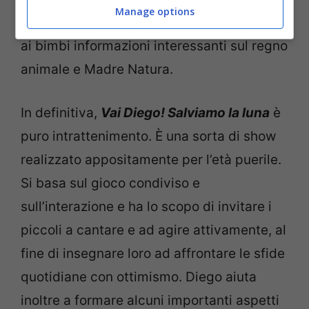
Manage options
i suoi obiettivi e allo stesso tempo fornisce
ai bimbi informazioni interessanti sul regno
animale e Madre Natura.
In definitiva,
Vai Diego! Salviamo la luna
è
puro intrattenimento. È una sorta di show
realizzato appositamente per l’età puerile.
Si basa sul gioco condiviso e
sull’interazione e ha lo scopo di invitare i
piccoli a cantare e ad agire attivamente, al
fine di insegnare loro ad affrontare le sfide
quotidiane con ottimismo. Diego aiuta
inoltre a formare alcuni importanti aspetti