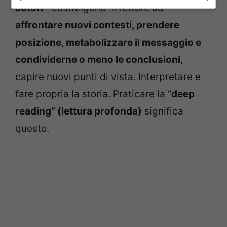
autori
” costringono” il lettore ad
affrontare nuovi contesti, prendere
posizione, metabolizzare il messaggio e
condividerne o meno le conclusioni
,
capire nuovi punti di vista. Interpretare e
fare propria la storia. Praticare la “
deep
reading” (lettura profonda)
significa
questo.