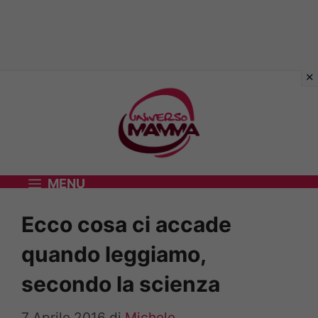
Vai
al
contenuto
MENU
Ecco cosa ci accade
quando leggiamo,
secondo la scienza
7 Aprile 2016
di
Michele