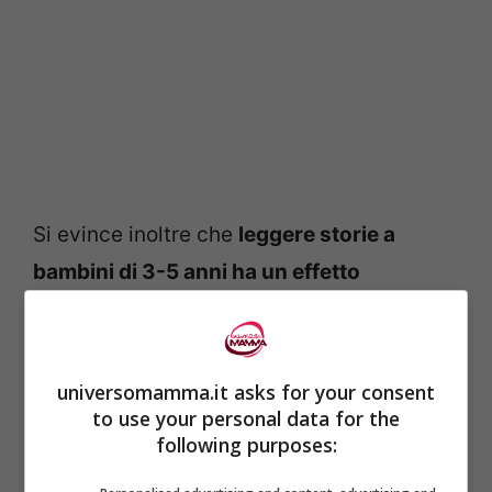
Si evince inoltre che
leggere storie a
bambini di 3-5 anni ha un effetto
significativo sullo sviluppo cerebrale e
sulle competenze sociali
.
universomamma.it asks for your consent
Invece
guardare troppa televisione
to use your personal data for the
following purposes:
sembra che sortisca l’effetto contrario
.