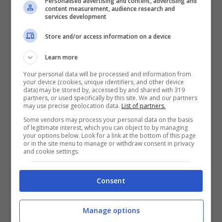
Personalised advertising and content, advertising and
content measurement, audience research and
Leggere romanzi di narrativa migliora la
services development
capacità di scoprire e capire le emozioni
Store and/or access information on a device
altrui, e per farlo noi costruiamo quello che
Learn more
in psicologia viene definita
Teoria della
Your personal data will be processed and information from
Mente
(o metacognizione). Il grado di
your device (cookies, unique identifiers, and other device
data) may be stored by, accessed by and shared with 319
competenza nel capire gli altri, e se stessi,
partners, or used specifically by this site. We and our partners
may use precise geolocation data.
List of partners.
inoltre, migliora in chi legge buona
Some vendors may process your personal data on the basis
of legitimate interest, which you can object to by managing
letteratura e non romanzi
your options below. Look for a link at the bottom of this page
or in the site menu to manage or withdraw consent in privacy
d’intrattenimento.
and cookie settings.
Sul Guardian i ricercatori
David Kidd ed
Consent
Emanuele Castano
rafforzano il concetto,
Manage options
dichiarando che i
romanzi dei grandi