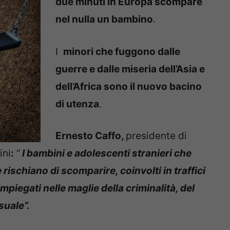
due minuti in Europa scompare
nel nulla un bambino
.
I
minori che fuggono dalle
guerre e dalle miseria dell’Asia e
dell’Africa sono il nuovo bacino
di utenza
.
Ernesto Caffo,
presidente di
ini
:
“
I bambini e adolescenti stranieri che
rischiano di scomparire, coinvolti in traffici
, impiegati nelle maglie della criminalità, del
suale”.