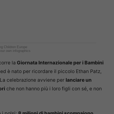
ng Children Europe
our own infographics
corre la
Giornata Internazionale per i Bambini
3 ed è nato per ricordare il piccolo Ethan Patz,
 La celebrazione avviene per
lanciare un
ori
che non hanno più i loro figli con sé, e non
 i polsi:
8 milioni di bambini scompaiono