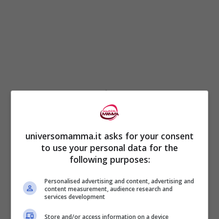
Byung-Ho Kang, professore presso
l’Università cinese di Hong Kong e un altro
autore della ricerca ha affermato:
universomamma.it asks for your consent
to use your personal data for the
“E ‘come un meccanismo di suicidio”.
following purposes:
Personalised advertising and content, advertising and
I ricercatori hanno identificato un
gene
,
content measurement, audience research and
services development
chiamato
CPS-6
, che sembra avviare il
Store and/or access information on a device