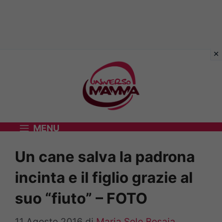
Vai
al
contenuto
MENU
Un cane salva la padrona
incinta e il figlio grazie al
suo “fiuto” – FOTO
11 Agosto 2016
di
Maria Sole Bosaia