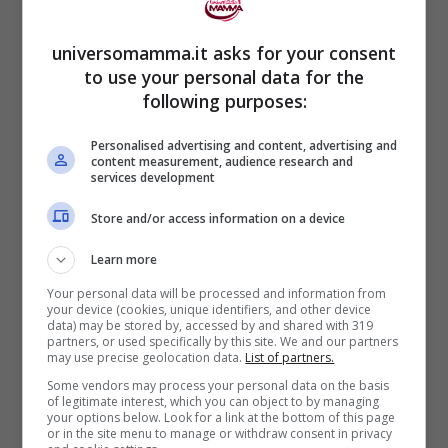
“L’ho afferrato e ho visto una seconda
linea. Non potevo crederci, l’ho mostrato
universomamma.it asks for your consent
to use your personal data for the
subito a Ricky ma lui ha detto che la
following purposes:
seconda era troppo leggera e che
Personalised advertising and content, advertising and
dovevamo rifarlo”.
content measurement, audience research and
services development
Store and/or access information on a device
Learn more
Your personal data will be processed and information from
your device (cookies, unique identifiers, and other device
data) may be stored by, accessed by and shared with 319
partners, or used specifically by this site. We and our partners
may use precise geolocation data.
List of partners.
Some vendors may process your personal data on the basis
of legitimate interest, which you can object to by managing
your options below. Look for a link at the bottom of this page
or in the site menu to manage or withdraw consent in privacy