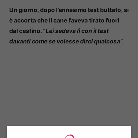
Un giorno, dopo l’ennesimo test buttato, si
è accorta che il cane l’aveva tirato fuori
dal cestino. “
Lei sedeva lì con il test
davanti come se volesse dirci qualcosa
“.