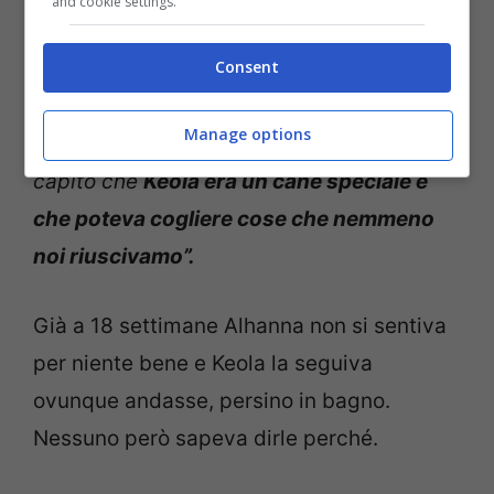
and cookie settings.
Consent
Il giorno seguente Alhanna ha comprato un
altro test, era incinta da 2 settimane.
Manage options
“
Siamo stati entrambi entusiasti, abbiamo
capito che
Keola era un cane speciale e
che poteva cogliere cose che nemmeno
noi riuscivamo”.
Già a 18 settimane Alhanna non si sentiva
per niente bene e Keola la seguiva
ovunque andasse, persino in bagno.
Nessuno però sapeva dirle perché.