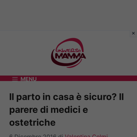
Vai
al
contenuto
MENU
Il parto in casa è sicuro? Il
parere di medici e
ostetriche
6 Dicembre 2016
di
Valentina Colmi