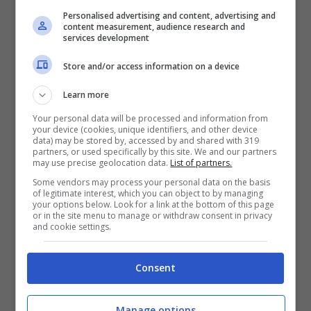
trasfusione in caso di un eccessivo
Personalised advertising and content, advertising and
content measurement, audience research and
sanguinamento.
services development
Store and/or access information on a device
Per partorire in casa, quindi, è necessario
Learn more
che
le ostetriche siano molto preparate
,
Your personal data will be processed and information from
che abbiano già affiancato altre
your device (cookies, unique identifiers, and other device
data) may be stored by, accessed by and shared with 319
professioniste e che facciano esperienza
partners, or used specifically by this site. We and our partners
may use precise geolocation data.
List of partners.
in centri di II livello, visto che non esistono
Some vendors may process your personal data on the basis
of legitimate interest, which you can object to by managing
corsi di laurea o master pensati per il parto
your options below. Look for a link at the bottom of this page
or in the site menu to manage or withdraw consent in privacy
in casa. In realtà già
dal 1981 esiste
and cookie settings.
l’associazione Ostetriche parto a
domicilio e casa maternità
che è una
Consent
realtà che conta
160 socie
, soprattutto tra
Manage options