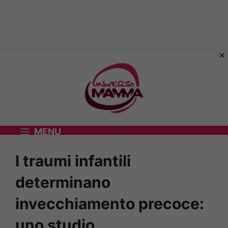
Vai
al
contenuto
MENU
I traumi infantili
determinano
invecchiamento precoce:
uno studio