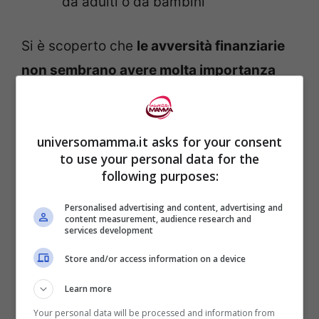
da adulti o da bambini
Si è scoperto che
le avversità finanziarie
non sembrano avere molta importanza
sulla lunghezza dei telomeri
, sia che
questi problemi si siano verificati in età
universomamma.it asks for your consent
adulta o durante l’infanzia.
to use your personal data for the
following purposes:
Le
avversità sociali invece sembrano
Personalised advertising and content, advertising and
avere un effetto sulla lunghezza dei
content measurement, audience research and
services development
telomeri
, con ogni fattore di stress che
aumenta le probabilità di accorciare i
Store and/or access information on a device
telomeri dell’8%.
Learn more
Your personal data will be processed and information from