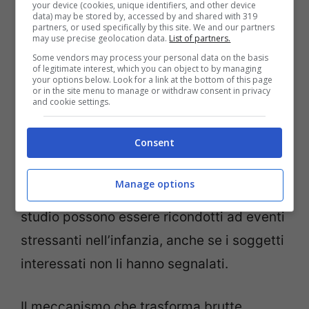
your device (cookies, unique identifiers, and other device
Si è scoperto che ogni avvenimento
data) may be stored by, accessed by and shared with 319
partners, or used specifically by this site. We and our partners
stressante durante l’infanzia aumenta il
may use precise geolocation data.
List of partners.
rischio di accorciare i telomeri dell’11%
.
Some vendors may process your personal data on the basis
of legitimate interest, which you can object to by managing
Tutto questo tenendo conto delle alte
your options below. Look for a link at the bottom of this page
or in the site menu to manage or withdraw consent in privacy
variabili e del fatto che le persone tendano
and cookie settings.
a esagerare gli aspetti positivi accaduti
Consent
nel passato piuttosto che i negativi.
Manage options
Anche altri casi riscontrati durante lo
studio possono essere ricondotti ad eventi
stressanti nell’infanzia, anche se i soggetti
interessati non li hanno segnalati.
Il meccanismo che trasforma brutte