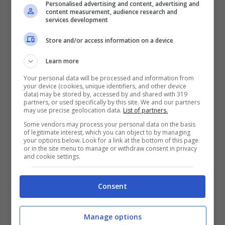
Personalised advertising and content, advertising and
probabilità di dormire di meno del 50%.
content measurement, audience research and
services development
Lo studio rivela che:
Store and/or access information on a device
Learn more
i
l 48% delle donne
di età inferiore ai
Your personal data will be processed and information from
45 anni con figli hanno detto di
your device (cookies, unique identifiers, and other device
data) may be stored by, accessed by and shared with 319
partners, or used specifically by this site. We and our partners
dormire meno di 7 ore per notte
may use precise geolocation data.
List of partners.
a parte i bambini, non ci sono fattori
Some vendors may process your personal data on the basis
of legitimate interest, which you can object to by managing
collegati alla mancanza di sonno
your options below. Look for a link at the bottom of this page
or in the site menu to manage or withdraw consent in privacy
in media, le donne più giovani con i
and cookie settings.
bambini si sentivano stanche 14
Consent
giorni ogni mese,
rispetto agli 11
giorni per le donne più giovani senza
Manage options
figli in casa