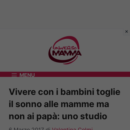
Vai
al
contenuto
MENU
Vivere con i bambini toglie
il sonno alle mamme ma
non ai papà: uno studio
6 Marzo 2017
di
Valentina Colmi