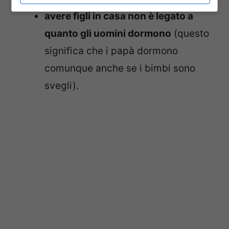
avere figli in casa non è legato a
quanto gli uomini dormono
(questo
significa che i papà dormono
comunque anche se i bimbi sono
svegli).