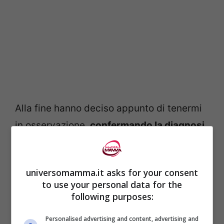
Alla fine hanno deciso appunto di tenermi
in osservazione,
confermando la diagnosi
prima solo sospetta
:
aborto tubarico.
La
gravidanza si è spenta subito e quindi si è
universomamma.it asks for your consent
verificata la migliore delle ipotesi
, anche
to use your personal data for the
perché le beta – che nel frattempo mi sono
following purposes:
state fatte in ospedale – stavano
Personalised advertising and content, advertising and