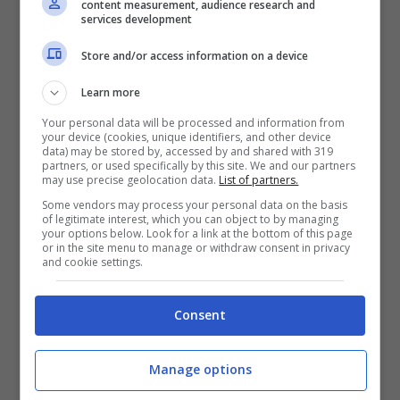
scendendo.
Nella sfortuna sono stata
content measurement, audience research and
services development
fortunata.
Store and/or access information on a device
Ho passato solo una notte in ospedale: le
Learn more
bambine sono andate dai nonni, così io
Your personal data will be processed and information from
your device (cookies, unique identifiers, and other device
avuto il tempo di capire – non di
data) may be stored by, accessed by and shared with 319
partners, or used specifically by this site. We and our partners
may use precise geolocation data.
List of partners.
metabolizzare, per quello ci vorrà ancora
Some vendors may process your personal data on the basis
un po’ – cosa mi stava succedendo. Il tutto
of legitimate interest, which you can object to by managing
your options below. Look for a link at the bottom of this page
si sarebbe risolto da solo con una
or in the site menu to manage or withdraw consent in privacy
and cookie settings.
mestruazione più abbondante.
Consent
Ho voluto raccontare la mia storia – come
quella della
scrittrice che ha capito la
Manage options
positività del suo aborto
– perché
credo