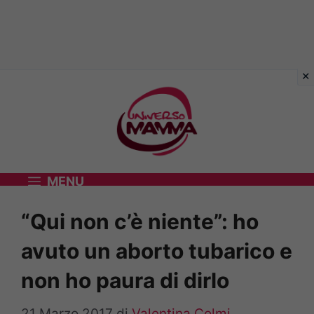
Vai
al
contenuto
MENU
“Qui non c’è niente”: ho
avuto un aborto tubarico e
non ho paura di dirlo
21 Marzo 2017
di
Valentina Colmi