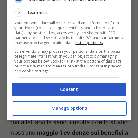
completo
.
Learn more
Your personal data will be processed and information from
your device (cookies, unique identifiers, and other device
La ricercatrice ha precisato che non può
data) may be stored by, accessed by and shared with 319
partners, or used specifically by this site. We and our partners
essere stabilito un nesso causale, ma si
may use precise geolocation data.
List of partners.
tratta comunque di una possibilità.
Some vendors may process your personal data on the basis
of legitimate interest, which you can object to by managing
your options below. Look for a link at the bottom of this page
or in the site menu to manage or withdraw consent in privacy
Nonostante i ricercatori abbiano precisato
and cookie settings.
che le donne che allattano al seno
Consent
potrebbero seguire altri comportamenti
salutari, che abbassano il rischio di
Manage options
malattie cardiache rispetto a quelle che
non allattano la seno, i risultati dello studio
mostrano
maggiori evidenze sui benefici a