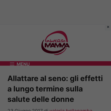
Vai
al
contenuto
MENU
Allattare al seno: gli effetti
a lungo termine sulla
salute delle donne
23 Giugno 2017
di
valeria bellagamba