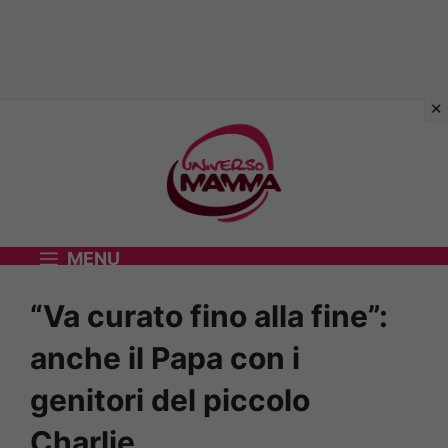
Vai
al
contenuto
MENU
“Va curato fino alla fine”:
anche il Papa con i
genitori del piccolo
Charlie