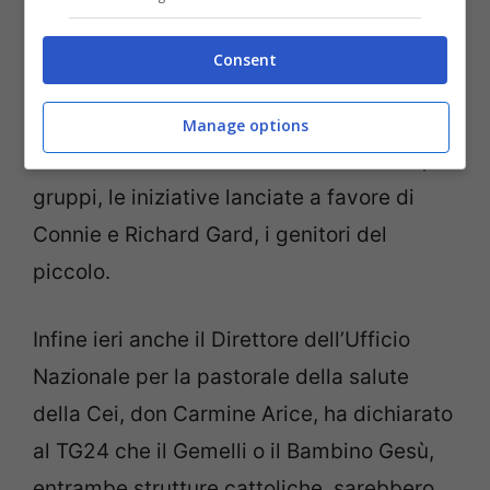
moralmente e grazie al quale sono state
raccolte
più di 1 milione e 300 mila sterline
Consent
per portare Charlie in America.
Manage options
Ma tantissime anche le iniziative in rete, i
gruppi, le iniziative lanciate a favore di
Connie e Richard Gard, i genitori del
piccolo.
Infine ieri anche il Direttore dell’Ufficio
Nazionale per la pastorale della salute
della Cei, don Carmine Arice, ha dichiarato
al TG24 che il Gemelli o il Bambino Gesù,
entrambe strutture cattoliche, sarebbero