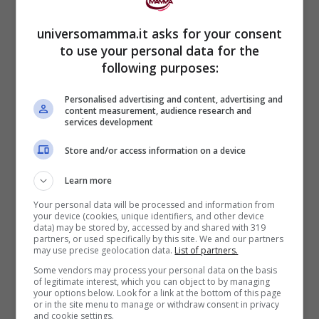
universomamma.it asks for your consent
to use your personal data for the
following purposes:
Personalised advertising and content, advertising and
content measurement, audience research and
services development
Store and/or access information on a device
Learn more
Your personal data will be processed and information from
Si trattava di alcune persone che
your device (cookies, unique identifiers, and other device
data) may be stored by, accessed by and shared with 319
appartengono al famoso gruppo facebook
partners, or used specifically by this site. We and our partners
may use precise geolocation data.
List of partners.
“
Charlie’s army
“, il gruppo di persone che
Some vendors may process your personal data on the basis
hanno supportato la famiglia Gard sin
of legitimate interest, which you can object to by managing
your options below. Look for a link at the bottom of this page
dall’inizio, sia economicamente che
or in the site menu to manage or withdraw consent in privacy
and cookie settings.