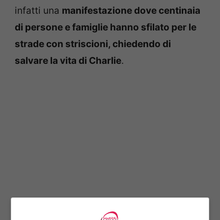
infatti una
manifestazione dove centinaia
di persone e famiglie hanno sfilato per le
strade con striscioni, chiedendo di
salvare la vita di Charlie
.