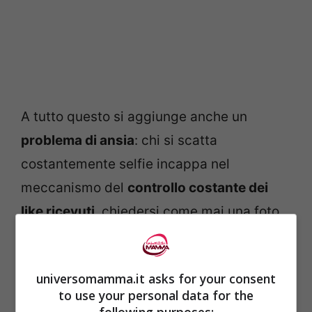
A tutto questo si aggiunge anche un
problema di ansia
: chi si scatta
costantemente selfie incappa nel
meccanismo del
controllo costante dei
like ricevuti
, chiedersi come mai una foto
non è stato accolto come avrebbe dovuto,
e
confrontarsi costantemente con
universomamma.it asks for your consent
l’aspetto dei coetanei o con quello delle
to use your personal data for the
celebrità
.
following purposes: