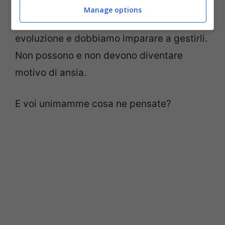
vita, ma è anche altrettanto vero che i
Manage options
social sono una realtà in continua
evoluzione e dobbiamo imparare a gestirli.
Non possono e non devono diventare
motivo di ansia.
E voi unimamme cosa ne pensate?