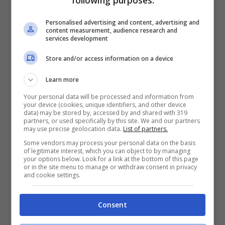
Personalised advertising and content, advertising and
Si tratta quindi di
una rivoluzione
content measurement, audience research and
services development
culturale a cui dobbiamo porre attenzione
Store and/or access information on a device
anche noi adulti e genitori, che siamo
vissuti in un mondo senza social.
Learn more
Ricordiamoci quanto fosse importante
Your personal data will be processed and information from
your device (cookies, unique identifiers, and other device
l’approvazione del gruppo quando
data) may be stored by, accessed by and shared with 319
partners, or used specifically by this site. We and our partners
eravamo adolescenti: figuriamoci oggi che
may use precise geolocation data.
List of partners.
Some vendors may process your personal data on the basis
potenzialmente da ogni parte del mondo
of legitimate interest, which you can object to by managing
your options below. Look for a link at the bottom of this page
possono vedere le nostre immagini.
or in the site menu to manage or withdraw consent in privacy
and cookie settings.
Dobbiamo essere in grado di stare vicino
Consent
ai nostri figli in un passaggio delicato della