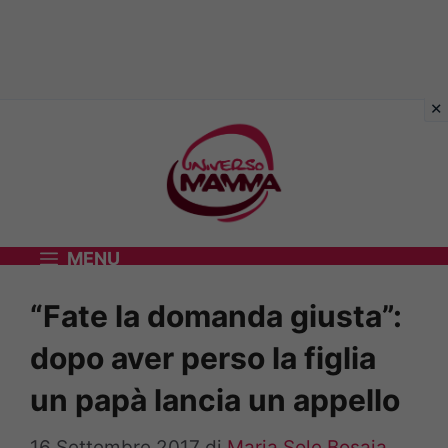
Vai
al
contenuto
MENU
“Fate la domanda giusta”:
dopo aver perso la figlia
un papà lancia un appello
16 Settembre 2017
di
Maria Sole Bosaia