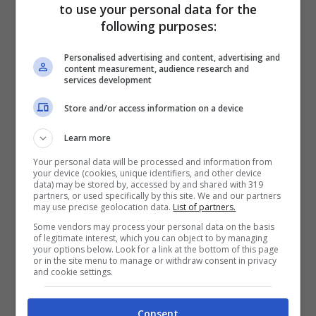
to use your personal data for the
following purposes:
“
Rovina la vostra vita, tutti incolpano se
Personalised advertising and content, advertising and
stessi quando muore un bambino, ma con
content measurement, audience research and
services development
questa malattia non hai possibilità a meno
che non la noti subito
“.
Store and/or access information on a device
Learn more
Howarth consiglia a tutti i genitori di
Your personal data will be processed and information from
your device (cookies, unique identifiers, and other device
chiedere ai medici: “
potrebbe essere
data) may be stored by, accessed by and shared with 319
partners, or used specifically by this site. We and our partners
sepsi?”.
Se questa malattia viene
may use precise geolocation data.
List of partners.
individuata subito e non ha ancora colpito
Some vendors may process your personal data on the basis
of legitimate interest, which you can object to by managing
organi vitali può essere trattata con
your options below. Look for a link at the bottom of this page
or in the site menu to manage or withdraw consent in privacy
antibiotici.
and cookie settings.
Consent