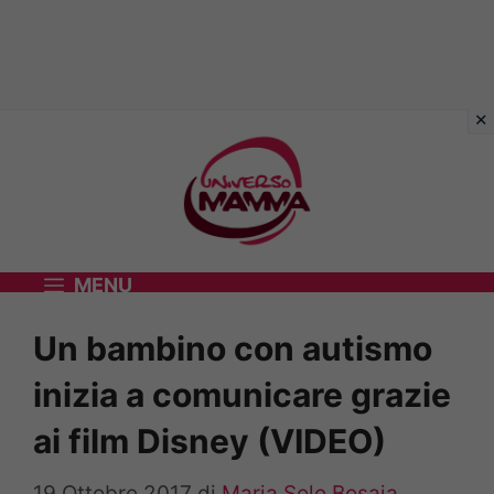
Vai
al
contenuto
MENU
Un bambino con autismo
inizia a comunicare grazie
ai film Disney (VIDEO)
19 Ottobre 2017
di
Maria Sole Bosaia