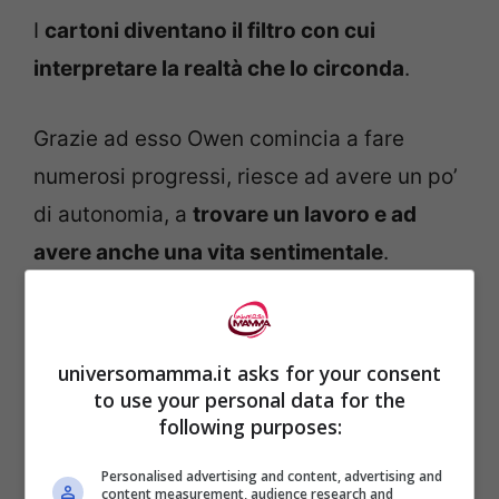
I
cartoni diventano il filtro con cui
interpretare la realtà che lo circonda
.
Grazie ad esso Owen comincia a fare
numerosi progressi, riesce ad avere un po’
di autonomia, a
trovare un lavoro e ad
avere anche una vita sentimentale
.
universomamma.it asks for your consent
to use your personal data for the
following purposes:
Personalised advertising and content, advertising and
content measurement, audience research and