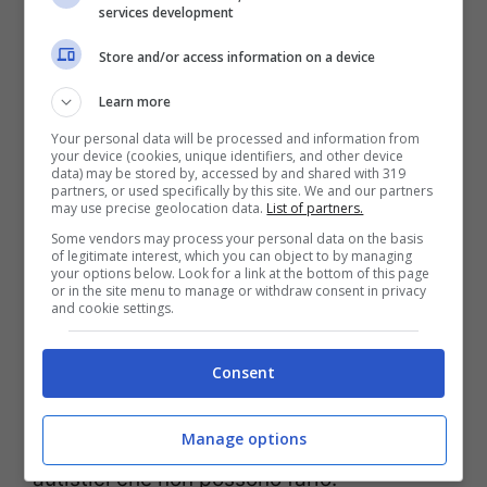
services development
Store and/or access information on a device
Learn more
Il film alterna testimonianze dei genitori,
Your personal data will be processed and information from
del fratello, spezzoni di animazioni, filmati
your device (cookies, unique identifiers, and other device
data) may be stored by, accessed by and shared with 319
dell’adolescenza e dell’infanzia di Owen e
partners, or used specifically by this site. We and our partners
may use precise geolocation data.
List of partners.
disegni con cui il ragazzo ha provato a
Some vendors may process your personal data on the basis
of legitimate interest, which you can object to by managing
comunicare con l’esterno.
your options below. Look for a link at the bottom of this page
or in the site menu to manage or withdraw consent in privacy
and cookie settings.
“Non è vero che gli autistici vogliono stare
da soli. Vogliono stare insieme agli
Consent
altri
”
dichiara Owen a un certo punto,
Manage options
parlando anche per tutti gli altri ragazzi
autistici che non possono farlo.