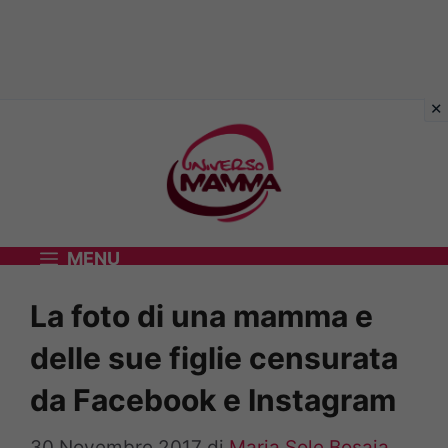
Vai
al
contenuto
MENU
La foto di una mamma e
delle sue figlie censurata
da Facebook e Instagram
30 Novembre 2017
di
Maria Sole Bosaia