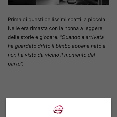
Prima di questi bellissimi scatti la piccola
Nelle era rimasta con la nonna a leggere
delle storie e giocare.
“Quando è arrivata
ha guardato dritto il bimbo appena nato e
non ha visto da vicino il momento del
parto”.