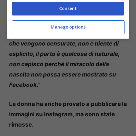
l’immagine sui social media, ma Facebook
Consent
l’ha censurata, bloccandole l’account:
“
dovrebbero davvero provare a trovare
Manage options
una soluzione per questo tipo di immagini
che vengono censurate, non è niente di
esplicito, il parto è qualcosa di naturale,
non capisco perché il miracolo della
nascita non possa essere mostrato su
Facebook.”
La donna ha anche provato a pubblicare le
immagini su Instagram, ma sono state
rimosse
.