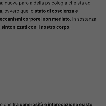
na nuova parola della psicologia che sta ad
a
, ovvero quello
stato di coscienza e
meccanismi corporei non mediato
. In sostanza
sintonizzati con il nostro corpo
.
to che
tra generosità e interocezione esiste