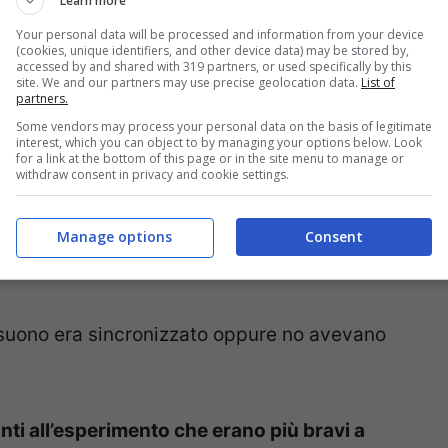
Learn more
 ai partecipanti allo studio è stato chiesto di
Your personal data will be processed and information from your device
evere nulla in cambio
, dopo che
(cookies, unique identifiers, and other device data) may be stored by,
accessed by and shared with 319 partners, or used specifically by this
 l’
interocezione
, ai partecipanti è stato
site. We and our partners may use precise geolocation data.
List of
partners.
vazione del battito cardiaco.
Il loro battito
Some vendors may process your personal data on the basis of legitimate
lettrocardiogramma.
interest, which you can object to by managing your options below. Look
for a link at the bottom of this page or in the site menu to manage or
withdraw consent in privacy and cookie settings.
gamma di suoni che erano erano
oro cuore
, e lo hanno fatto senza essere in
Manage options
Consent
il suono era sincronizzato oppure no avevano
anti all’esperimento che erano più bravi a