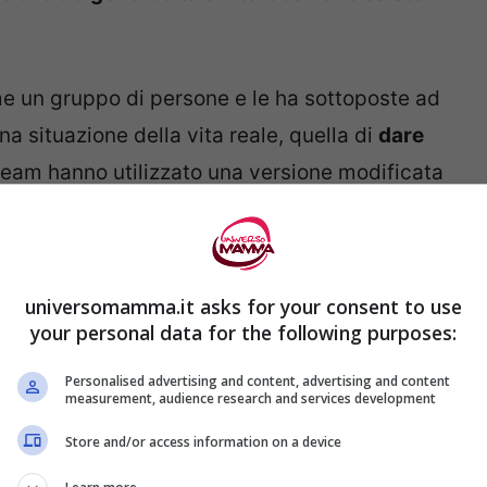
ame un gruppo di persone e le ha sottoposte ad
 situazione della vita reale, quella di
dare
uo team hanno utilizzato una versione modificata
matum”
, usato nell’economia sperimentale per
 questo caso i
partecipanti al gioco dovevano
dare diverse quantità di somme di denaro agli
universomamma.it asks for your consent to use
your personal data for the following purposes:
Personalised advertising and content, advertising and content
ente la somma di denaro di penalizzare in
measurement, audience research and services development
 due non si sarebbero mai incontrati.
Store and/or access information on a device