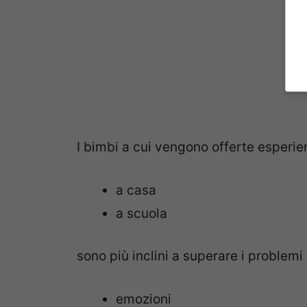
I bimbi a cui vengono offerte esperien
a casa
a scuola
sono più inclini a superare i problem
emozioni