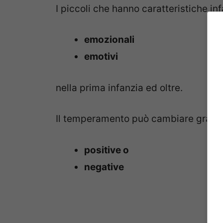
I piccoli che hanno caratteristiche inf
emozionali
emotivi
nella prima infanzia ed oltre.
Il temperamento può cambiare grazie 
positive o
negative