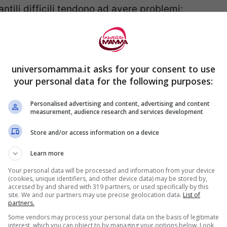
antili difficili tendono ad avere problemi:
universomamma.it asks for your consent to use
your personal data for the following purposes:
Personalised advertising and content, advertising and content
measurement, audience research and services development
alle esperienze:
Store and/or access information on a device
Learn more
Your personal data will be processed and information from your device
(cookies, unique identifiers, and other device data) may be stored by,
accessed by and shared with 319 partners, or used specifically by this
site. We and our partners may use precise geolocation data.
List of
partners.
Some vendors may process your personal data on the basis of legitimate
interest, which you can object to by managing your options below. Look