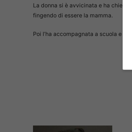
La donna si è avvicinata e ha chiesto 
fingendo di essere la mamma.
Poi l’ha accompagnata a scuola e ha c