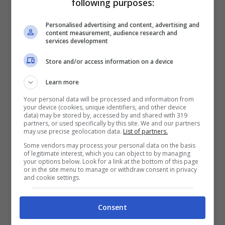
La buona scuola con cui se la prende
following purposes:
Anonymous è il frutto di un lavoro iniziato
Personalised advertising and content, advertising and
content measurement, audience research and
nel 2014 dal Governo e proseguito poi con
services development
sindacati, studenti e genitori.
Store and/or access information on a device
Sono stati stanziati
3 miliardi per poter
Learn more
assumere i docenti di cui la scuola ha
Your personal data will be processed and information from
your device (cookies, unique identifiers, and other device
data) may be stored by, accessed by and shared with 319
bisogno e si è garantita maggiore
partners, or used specifically by this site. We and our partners
may use precise geolocation data.
List of partners.
autonomia scolastica.
Some vendors may process your personal data on the basis
of legitimate interest, which you can object to by managing
your options below. Look for a link at the bottom of this page
Agli studenti viene poi fornita un’offerta
or in the site menu to manage or withdraw consent in privacy
and cookie settings.
formativa più ricca che si richiama alla
tradizione, con musica e arte, ma anche al
Consent
futuro con più: