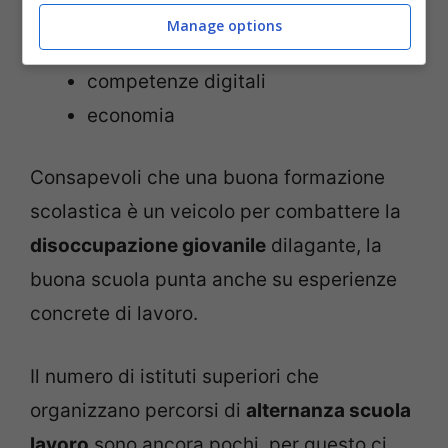
Manage options
studio delle lingue
competenze digitali
economia
Consapevoli che una buona formazione
scolastica è un veicolo per combattere la
disoccupazione giovanile
dilagante, la
buona scuola punta anche su esperienze
concrete di lavoro.
Il numero di istituti superiori che
organizzano percorsi di
alternanza scuola
lavoro
sono ancora pochi, per questo ci