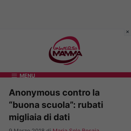
Vai
al
contenuto
MENU
Anonymous contro la
“buona scuola”: rubati
migliaia di dati
9 Marzo 2018
di
Maria Sole Bosaia