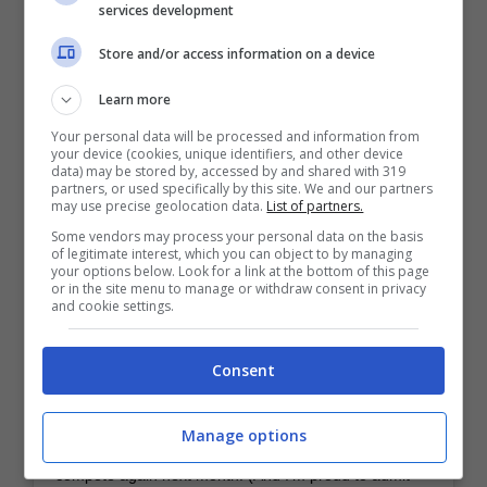
services development
my size and my weight.⁣ ⁣ All pointing at a photo. At a
Store and/or access information on a device
mother. At a quick glance at one life that is *trying* to
Learn more
be her best and coming up short based on the twisted
Your personal data will be processed and information from
your device (cookies, unique identifiers, and other device
societal views of beauty and health and the “typical”
data) may be stored by, accessed by and shared with 319
partners, or used specifically by this site. We and our partners
may use precise geolocation data.
List of partners.
version of postpartum.⁣ ⁣ But a body like mine IS a
Some vendors may process your personal data on the basis
postpartum body.⁣ And I deserve to celebrate it.⁣ And I
of legitimate interest, which you can object to by managing
your options below. Look for a link at the bottom of this page
or in the site menu to manage or withdraw consent in privacy
will continue to do so.⁣ This needs no explanation.⁣ This
and cookie settings.
postpartum body is the strongest now that it has EVER
Consent
been.⁣ This postpartum body shows up multiple times a
week to lift heavy weights, has competed, and will
Manage options
compete again next month. (And I’m proud to admit