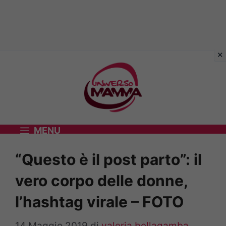
Vai
al
contenuto
MENU
“Questo è il post parto”: il
vero corpo delle donne,
l’hashtag virale – FOTO
14 Maggio 2019
di
valeria bellagamba