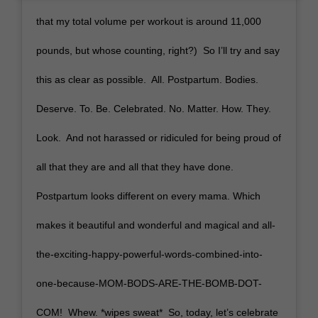
that my total volume per workout is around 11,000
pounds, but whose counting, right?)⁣ ⁣ So I’ll try and say
this as clear as possible.⁣ ⁣ All. Postpartum. Bodies.
Deserve. To. Be. Celebrated. No. Matter. How. They.
Look.⁣ ⁣ And not harassed or ridiculed for being proud of
all that they are and all that they have done.⁣ ⁣
Postpartum looks different on every mama. Which
makes it beautiful and wonderful and magical and all-
the-exciting-happy-powerful-words-combined-into-
one-because-MOM-BODS-ARE-THE-BOMB-DOT-
COM!⁣ ⁣ Whew.⁣ *wipes sweat*⁣ ⁣ So, today, let’s celebrate