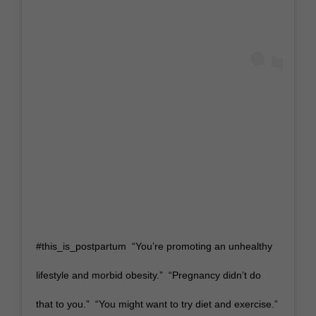
#this_is_postpartum⁣ ⁣ “You’re promoting an unhealthy
lifestyle and morbid obesity.”⁣ ⁣ “Pregnancy didn’t do
that to you.”⁣ ⁣ “You might want to try diet and exercise.”⁣