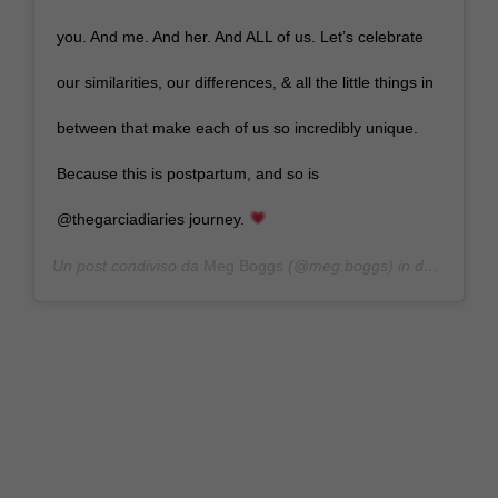
you.⁣ And me.⁣ And her.⁣ And ALL of us.⁣ Let’s celebrate
our similarities, our differences, & all the little things in
between that make each of us so incredibly unique.⁣ ⁣
Because this is postpartum, and so is
@thegarciadiaries journey.
Un post condiviso da
Meg Boggs
(@meg.boggs) in data:
Mag 1