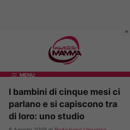
Vai
al
contenuto
MENU
I bambini di cinque mesi ci
parlano e si capiscono tra
di loro: uno studio
6 Agosto 2019
di
Redazione Universo