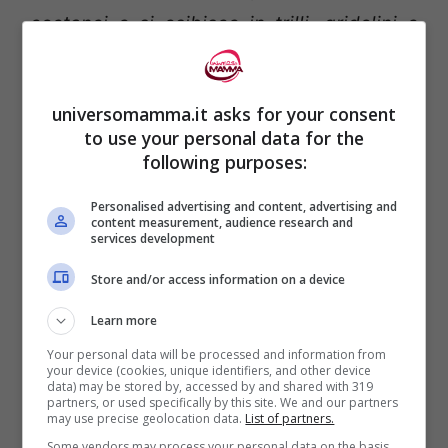
coetanei e si esibisce in trilli, gridolini e
imitazioni. Il
quinto
mese di vita è
insomma il
“mese dell’allegria”
, il mese
universomamma.it asks for your consent
creativo per eccellenza
“.
to use your personal data for the
following purposes:
Lo studio, pubblicato sulla
rivista
Personalised advertising and content, advertising and
“Infancy”
, non si è però limitato a
content measurement, audience research and
services development
constatare la capacità di comunicazione
Store and/or access information on a device
dei piccoli ma ha anche provato a capire la
Learn more
loro
interpretazione del mondo esterno
.
Your personal data will be processed and information from
“
Capiscono la musica
! – ha continuato
your device (cookies, unique identifiers, and other device
data) may be stored by, accessed by and shared with 319
Flom –
Mi sono appassionato a questo
partners, or used specifically by this site. We and our partners
may use precise geolocation data.
List of partners.
studio sui bambini di cinque mesi quando
Some vendors may process your personal data on the basis