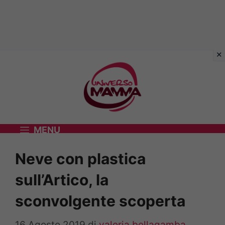
Vai
al
contenuto
MENU
Neve con plastica
sull’Artico, la
sconvolgente scoperta
16 Agosto 2019
di
valeria bellagamba