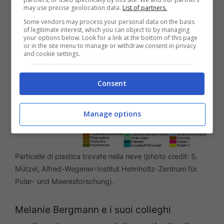
may use precise geolocation data.
List of partners.
Some vendors may process your personal data on the basis
of legitimate interest, which you can object to by managing
your options below. Look for a link at the bottom of this page
or in the site menu to manage or withdraw consent in privacy
and cookie settings.
Consent
Manage options
Particelle di plastica trovate nella neve (photo credit: S.
Mützel, Alfred-Wegener-Institut Helmholtz-Zentrum für
Polar- und Meeresforschung).
Melanie Bergmann e i suoi colleghi