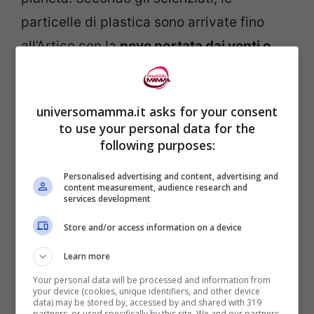
particelle di plastica sono arrivate fino
all’Artico con la
neve portata dai venti e
dalle precipitazioni atmosferiche
, anche
se ancora non è chiaro da dove
universomamma.it asks for your consent
provengano come siano arrivate sull’Artico.
to use your personal data for the
Secondo i ricercatori dell’Alfred Wegener
following purposes:
Institut i frammenti trovati nella neve
Personalised advertising and content, advertising and
potrebbero provenire dalle navi
content measurement, audience research and
services development
rompighiaccio.
Store and/or access information on a device
Learn more
Your personal data will be processed and information from
your device (cookies, unique identifiers, and other device
data) may be stored by, accessed by and shared with 319
partners, or used specifically by this site. We and our partners