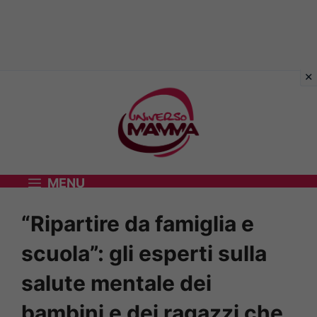
Vai
al
contenuto
MENU
“Ripartire da famiglia e
scuola”: gli esperti sulla
salute mentale dei
bambini e dei ragazzi che