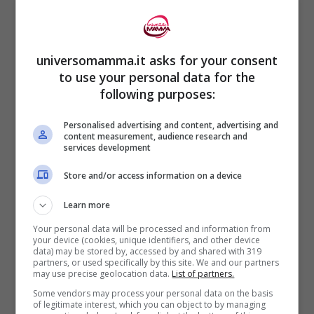
Gigi De Palo
ha infatti chiesto un “
grazie” a
tutte le famiglie
per lo sforzo fatto e che
spesso è stato dato per scontato, ma che
universomamma.it asks for your consent
to use your personal data for the
non lo è. Si è soprattutto parlato della
following purposes:
difficoltà per le famiglie che hanno dovuto
dividere piccoli spazi e condividere un
Personalised advertising and content, advertising and
content measurement, audience research and
services development
device tra più figli e gli stessi genitori che
lavoravano da casa.
Store and/or access information on a device
Learn more
Diverso l’intervento di
Nicoletti, che ha
Your personal data will be processed and information from
parlato del figlio Tommy
your device (cookies, unique identifiers, and other device
, un ragazzo
data) may be stored by, accessed by and shared with 319
partners, or used specifically by this site. We and our partners
autistico che ricorderete protagonista nel
may use precise geolocation data.
List of partners.
film “Tommy e gli altri
“, e per il quale il
Some vendors may process your personal data on the basis
of legitimate interest, which you can object to by managing
periodo di lockdown non è stato