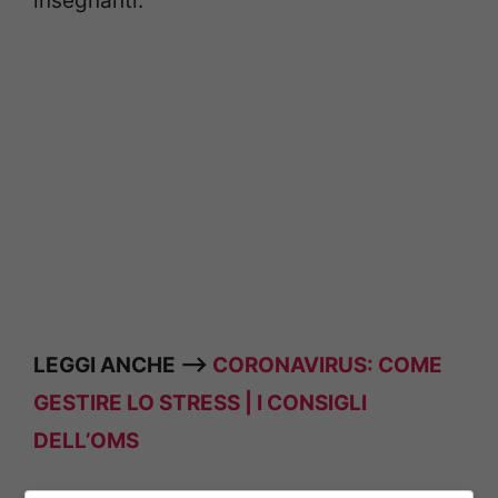
insegnanti.
LEGGI ANCHE —>
CORONAVIRUS: COME
GESTIRE LO STRESS | I CONSIGLI
DELL’OMS