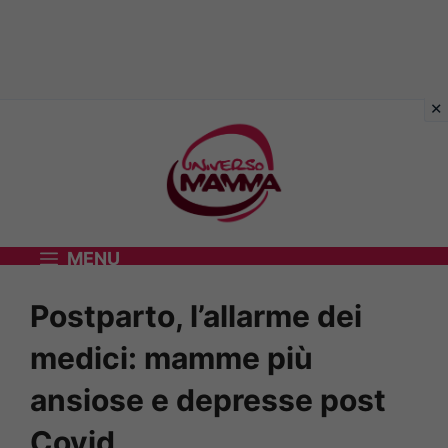
Vai
al
contenuto
MENU
Postparto, l’allarme dei
medici: mamme più
ansiose e depresse post
Covid