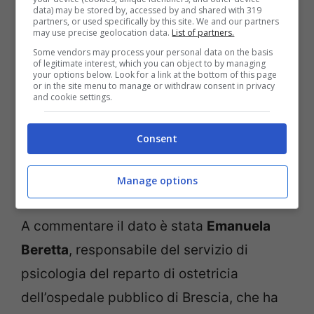
data) may be stored by, accessed by and shared with 319
per la depressione post-partum e
STAI
per
partners, or used specifically by this site. We and our partners
may use precise geolocation data.
List of partners.
l’ansia) forniscono degli ottimi dati su cui
Some vendors may process your personal data on the basis
of legitimate interest, which you can object to by managing
psicologi e psichiatri studiano per
your options below. Look for a link at the bottom of this page
or in the site menu to manage or withdraw consent in privacy
comprendere
i vari disturbi
.
and cookie settings.
LEGGI ANCHE:
Gravidanza e postparto: il
Consent
disturbo delle mamme di cui non si parla
Manage options
abbastanza
A commentare il dato è stata
Emanuela
Beretta
, responsabile del servizio di
psicologia del reparto di ostetricia
dell’ospedale pubblico di Brescia, che ha