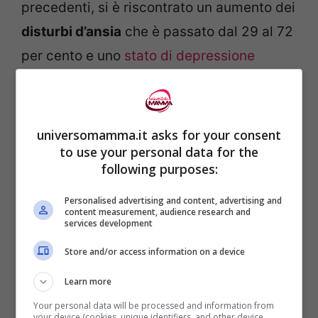
precedenti, si è riscontrato un aumento dei
disturbi d’ansia
che è passato dal 29 al 72
per cento e uno
stato di depressione
aumentato dal 15 al 41 per cento.
A contribuire a questa condizione
universomamma.it asks for your consent
psicologica, oltre alla solitudine e al timore
to use your personal data for the
following purposes:
del contagio, è stata anche l’impossibilità
di praticare
attività fisica
che moltissime
Personalised advertising and content, advertising and
content measurement, audience research and
mamme svolgono durante la gravidanza.
services development
Store and/or access information on a device
Le conclusioni dello studio non hanno dato
Learn more
delle diagnosi certe sulla depressione, ma
Your personal data will be processed and information from
gli strumenti che sono stati utilizzati (
EPDS
your device (cookies, unique identifiers, and other device