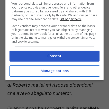
oggi avrebbe raggiunto quasi la maggiore
Your personal data will be processed and information from
your device (cookies, unique identifiers, and other device
età. Alla vista di queste immagini,
la donna
data) may be stored by, accessed by and shared with 319
partners, or used specifically by this site. We and our partners
may use precise geolocation data.
List of partners.
scoppia in lacrime
.
Some vendors may process your personal data on the basis
of legitimate interest, which you can object to by managing
your options below. Look for a link at the bottom of this page
“
Noi abitavamo insieme, Roberto aveva
or in the site menu to manage or withdraw consent in privacy
and cookie settings.
problemi di lavoro
“, racconta la donna, “
un
giorno mi fà: “Anna, io vado a Milano
Consent
perchè ho trovato lavoro” e io mi fidai. Mi
telefonava sempre. Ad Agosto, lo telefonai
Manage options
e mi rispose lei, le dissi che ero la moglie
di Roberto ma lei mi rispose dicendomi
che avevo sbagliato numero
“.
Quando Anna ha scoperto
la vita parallela