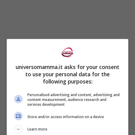
“
Nostro figlio è nato dopo quattro anni di
relazione e non dopo un’avventura
“, ha poi
universomamma.it asks for your consent
proseguito Anna.
to use your personal data for the
following purposes:
LEGGI ANCHE:
GFVip, Patrizia de Blanck
Personalised advertising and content, advertising and
viola il regolamento e fa infuriare gli autori
content measurement, audience research and
services development
Store and/or access information on a device
Dopo queste parole scorrono sullo
schermo
le foto
di Roberto e il figlio che
Learn more