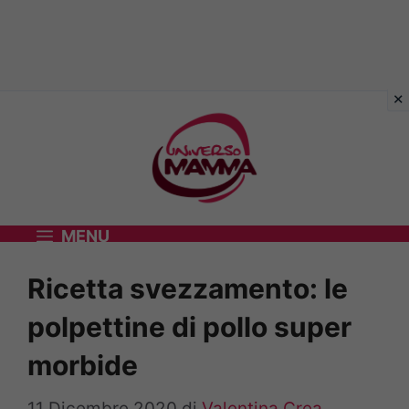
Vai
al
contenuto
MENU
Ricetta svezzamento: le
polpettine di pollo super
morbide
11 Dicembre 2020
di
Valentina Crea