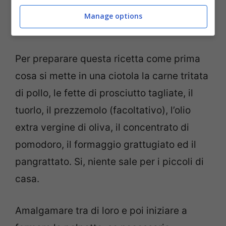
Manage options
Per preparare questa ricetta come prima
cosa si mette in una ciotola la carne tritata
di pollo, le fette di prosciutto tagliate, il
tuorlo, il prezzemolo (facoltativo), l’olio
extra vergine di oliva, il concentrato di
pomodoro, il formaggio grattugiato ed il
pangrattato. Si, niente sale per i piccoli di
casa.
Amalgamare tra di loro e poi iniziare a