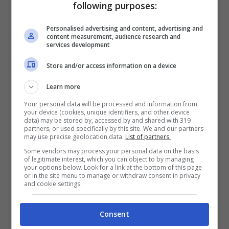
following purposes:
1 cucchiaio di olio extravergine di
oliva
Personalised advertising and content, advertising and
content measurement, audience research and
1 cucchiaio di concentrato di
services development
pomodoro
Store and/or access information on a device
formaggio grattugiato
Learn more
pangrattato
Your personal data will be processed and information from
your device (cookies, unique identifiers, and other device
data) may be stored by, accessed by and shared with 319
Preparazione
partners, or used specifically by this site. We and our partners
may use precise geolocation data.
List of partners.
Some vendors may process your personal data on the basis
of legitimate interest, which you can object to by managing
your options below. Look for a link at the bottom of this page
or in the site menu to manage or withdraw consent in privacy
and cookie settings.
Consent