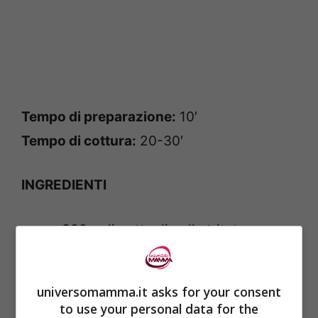
Tempo di preparazione:
10′
Tempo di cottura:
20-30′
INGREDIENTI
300 g di petto di pollo tritato
2 fette di prosciutto
1 rosso d’uovo
universomamma.it asks for your consent
prezzemolo tritato fresco
to use your personal data for the