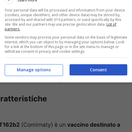
Learn more
Your personal data will be processed and information from your device
(cookies, unique identifiers, and other device data) may be stored by,
accessed by and shared with 319 partners, or used specifically by this
site. We and our partners may use precise geolocation data.
List of
partners.
Some vendors may process your personal data on the basis of legitimate
interest, which you can object to by managing your options below. Look
for a link at the bottom of this page or in the site menu to manage or
withdraw consent in privacy and cookie settings.
 conoscere come funzionerà il
vaccino contro
aco ha pubblicato una
pratica guida
Manage options
Consent
o forma di domande e risposte (FAQ). Eccole.
aratteristiche
T162b2
(Comirnaty) è un
vaccino destinato a