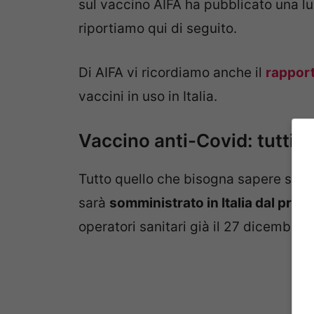
sul vaccino AIFA ha pubblicato una lu
riportiamo qui di seguito.
Di AIFA vi ricordiamo anche il
rapport
vaccini in uso in Italia.
Vaccino anti-Covid: tutti i 
Tutto quello che bisogna sapere sul
v
sarà
somministrato in Italia dal pro
operatori sanitari già il 27 dicembre 