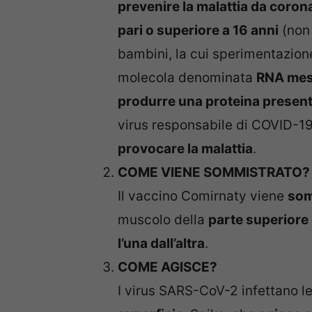
prevenire la malattia da coro
pari o superiore a 16 anni
(non 
bambini, la cui sperimentazione
molecola denominata
RNA mes
produrre una proteina prese
virus responsabile di COVID-1
provocare la malattia
.
COME VIENE SOMMISTRATO?
Il vaccino Comirnaty viene
som
muscolo della
parte superiore 
l’una dall’altra
.
COME AGISCE?
I virus SARS-CoV-2 infettano l