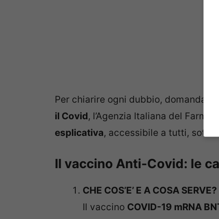
Per chiarire ogni dubbio, domanda e
il Covid
, l’Agenzia Italiana del Farm
esplicativa
, accessibile a tutti, sott
Il vaccino Anti-Covid: le c
CHE COS’E’ E A COSA SERVE?
Il vaccino
COVID-19 mRNA BN