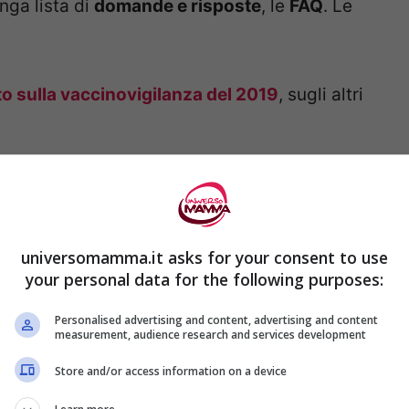
nga lista di
domande e risposte
, le
FAQ
. Le
o sulla vaccinovigilanza del 2019
, sugli altri
dubbi chiariti da AIFA con le FAQ
accino Comirnaty di Pfizer Biontech
che
universomamma.it asks for your consent to use
ssimo gennaio
, con le prime vaccinazioni di
your personal data for the following purposes:
all’ospedale Spallanzani.
Personalised advertising and content, advertising and content
measurement, audience research and services development
Store and/or access information on a device