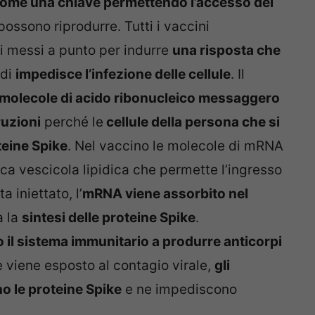
come una chiave permettendo l’accesso dei
i possono riprodurre. Tutti i vaccini
ti messi a punto per indurre
una risposta che
ndi
impedisce l’infezione delle cellule
. Il
molecole di acido ribonucleico messaggero
ruzioni
perché le
cellule della persona che si
teine Spike
. Nel vaccino le molecole di mRNA
ca vescicola lipidica che permette l’ingresso
 iniettato, l’
mRNA viene assorbito nel
a la
sintesi delle proteine Spike
.
 il sistema immunitario a produrre anticorpi
e viene esposto al contagio virale,
gli
no le proteine Spike
e ne impediscono