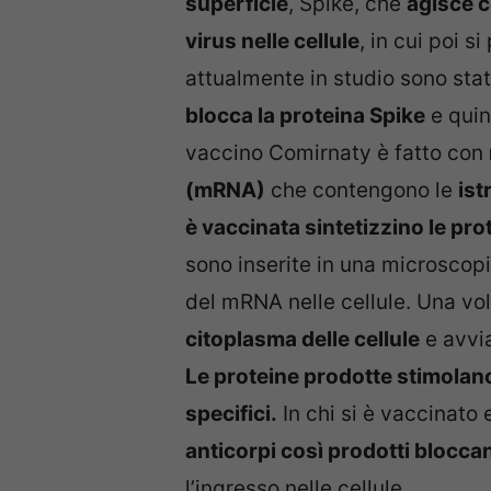
superficie
, Spike, che
agisce 
virus nelle cellule
, in cui poi s
attualmente in studio sono sta
blocca la proteina Spike
e qui
vaccino Comirnaty è fatto con
(mRNA)
che contengono le
ist
è vaccinata sintetizzino le pro
sono inserite in una microscopi
del mRNA nelle cellule. Una volta
citoplasma delle cellule
e avvi
Le proteine prodotte stimolano
specifici.
In chi si è vaccinato 
anticorpi così prodotti blocca
l’ingresso nelle cellule.