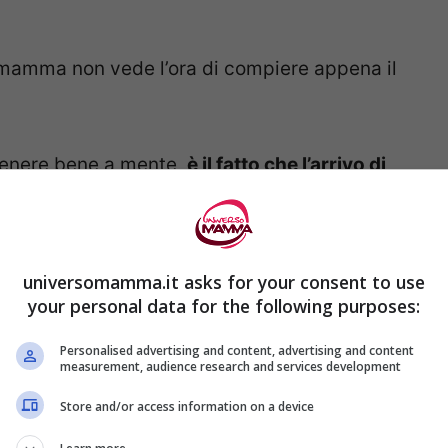
 mamma non vede l’ora di compiere appena il
 tenere bene a mente,
è il fatto che l’arrivo di
utine quotidiana
e che tutto quello che c’è
universomamma.it asks for your consent to use
nte
essere a conoscenza di 5 cose
your personal data for the following purposes:
Personalised advertising and content, advertising and content
measurement, audience research and services development
pere sui primi mesi del bebè
Store and/or access information on a device