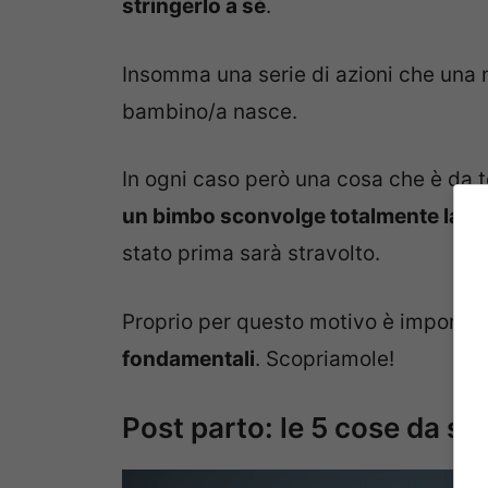
stringerlo a sé
.
Insomma una serie di azioni che una
bambino/a nasce.
In ogni caso però una cosa che è da
un bimbo sconvolge totalmente la ro
stato prima sarà stravolto.
Proprio per questo motivo è importa
fondamentali
. Scopriamole!
Post parto: le 5 cose da se