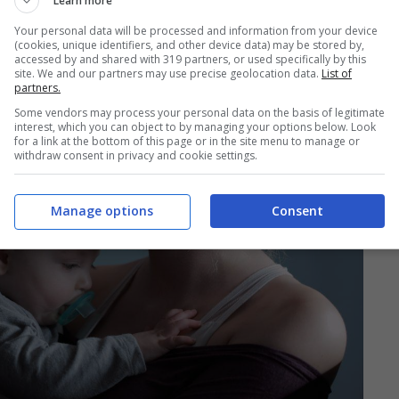
Learn more
Your personal data will be processed and information from your device
(cookies, unique identifiers, and other device data) may be stored by,
accessed by and shared with 319 partners, or used specifically by this
site. We and our partners may use precise geolocation data.
List of
partners.
Some vendors may process your personal data on the basis of legitimate
interest, which you can object to by managing your options below. Look
for a link at the bottom of this page or in the site menu to manage or
withdraw consent in privacy and cookie settings.
Manage options
Consent