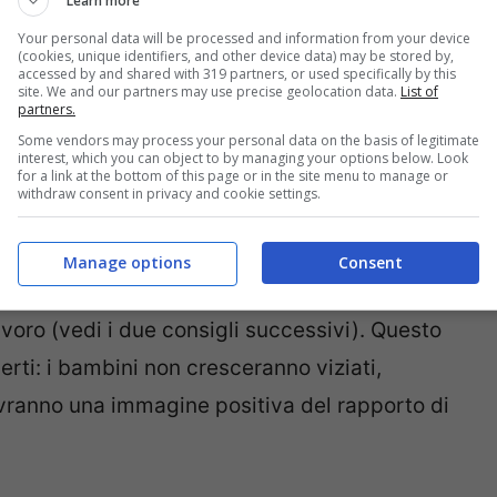
Learn more
Your personal data will be processed and information from your device
(cookies, unique identifiers, and other device data) may be stored by,
accessed by and shared with 319 partners, or used specifically by this
site. We and our partners may use precise geolocation data.
List of
 DALLA PANDEMIA:
4 CONSIGLI DEGLI
partners.
Some vendors may process your personal data on the basis of legitimate
interest, which you can object to by managing your options below. Look
for a link at the bottom of this page or in the site menu to manage or
withdraw consent in privacy and cookie settings.
no accuditi ed è normale che i genitori vogliano
e andare di pari passo con il mantenimento di
Manage options
Consent
li e con il tempo che un genitore dedica a se
 lavoro (vedi i due consigli successivi). Questo
rti: i bambini non cresceranno viziati,
vranno una immagine positiva del rapporto di