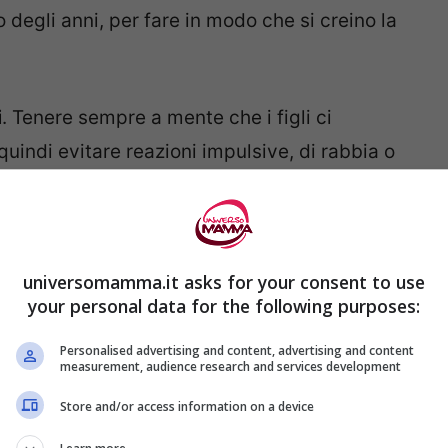
degli anni, per fare in modo che si creino la
i
. Tenere sempre a mente che i figli ci
uindi evitare reazioni impulsive, di rabbia o
 riflettere prima di reagire. Gli esperti
n i figli perché non porta a nulla di buono.
universomamma.it asks for your consent to use
your personal data for the following purposes:
Personalised advertising and content, advertising and content
measurement, audience research and services development
Store and/or access information on a device