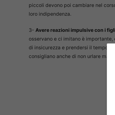
piccoli devono poi cambiare nel corso 
loro indipendenza.
3-
Avere reazioni impulsive con i figl
osservano e ci imitano è importante, q
di insicurezza e prendersi il tempo per
consigliano anche di non urlare mai co