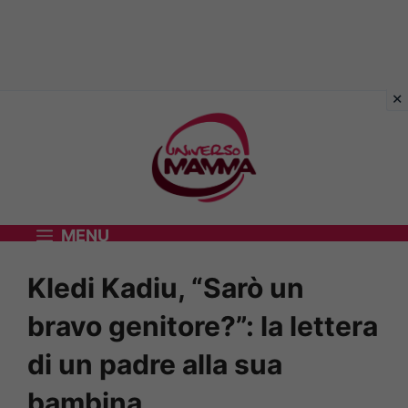
Vai
al
contenuto
MENU
Kledi Kadiu, “Sarò un
bravo genitore?”: la lettera
di un padre alla sua
bambina