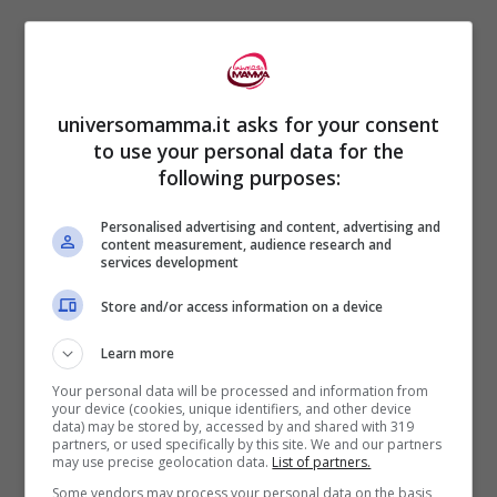
Kledi Kadiu, il celebre ballerino di Amici di
Maria De Filippi, nel 2016 è diventato
universomamma.it asks for your consent
to use your personal data for the
padre di una splendida bambina di nome
following purposes:
Lea.
Oggi, in occasione del quinto
Personalised advertising and content, advertising and
compleanno della piccola, il ballerino ha
content measurement, audience research and
services development
pubblicato una foto e una commovente
lettera sul suo profilo Instagram.
Store and/or access information on a device
Learn more
“
Sono passati già 5 anni dalla prima volta
Your personal data will be processed and information from
your device (cookies, unique identifiers, and other device
che ti ho tenuto in braccio.
Esattamente
data) may be stored by, accessed by and shared with 319
partners, or used specifically by this site. We and our partners
1.825 giorni
“, comincia così la lettera del
may use precise geolocation data.
List of partners.
padre alla sua bambina nel giorno del
Some vendors may process your personal data on the basis