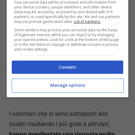
Your personal data will be processed and information from
cervello.
your device (cookies, unique identifiers, and other device
data) may be stored by, accessed by and shared with 319
partners, or used specifically by this site. We and our partners
may use precise geolocation data.
List of partners.
Secondo gli scienziati
, infatti, questa zona
Some vendors may process your personal data on the basis
del cervello è: “
Addetta all’elaborazione
of legitimate interest, which you can object to by managing
your options below. Look for a link at the bottom of this page
del valore di una situazione di rischio o
or in the site menu to manage or withdraw consent in privacy
and cookie settings.
ricompensa
ed è riccamente connessa a
regioni cerebrali ancora più profonde che
Consent
forniscono una bella ondata di sostanze
neurochimiche del piacere nelle giuste
Manage options
circostanze
“.
I volontari che si sono sottoposti allo
studio risultando i più grati e altruisti,
hanno manifestato una risposta molto