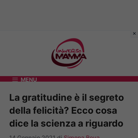
Vai
al
contenuto
MENU
La gratitudine è il segreto
della felicità? Ecco cosa
dice la scienza a riguardo
14 Gennaio 2021
di
Simona Bova