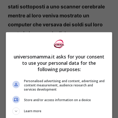
stati sottoposti a uno scanner cerebrale
mentre al loro veniva mostrato un
computer che versava dei soldi sul loro
conto in banca o che li donava
interamente a un banco alimentare.
universomamma.it asks for your consent
I risultati dei test, ovviamente, variavano in
to use your personal data for the
base al carattere del soggetto studiato
following purposes:
tuttavia si è comunque potuti giungere a
Personalised advertising and content, advertising and
content measurement, audience research and
un risultato notevole:
lo studio, infatti, ha
services development
dimostrato la connesione tra cerebrale tra
Store and/or access information on a device
gratitudine e altruismo che interessa una
Learn more
zona profonda nel lobo frontale del