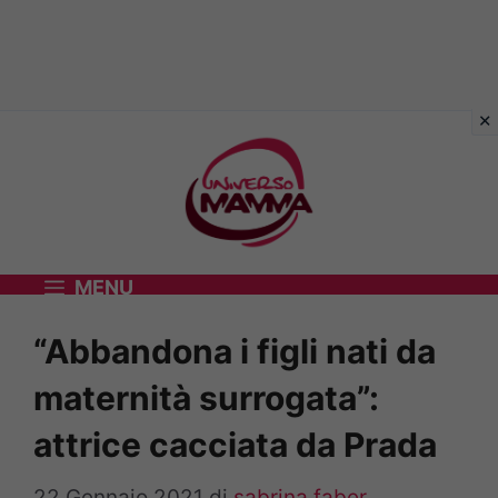
Vai
al
contenuto
MENU
“Abbandona i figli nati da
maternità surrogata”:
attrice cacciata da Prada
22 Gennaio 2021
di
sabrina faber