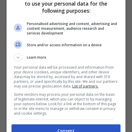
to use your personal data for the
following purposes:
Personalised advertising and content, advertising and
L’indignazione social ha portato Prada ad
content measurement, audience research and
services development
annunciare l’interruzione della
Store and/or access information on a device
collaborazione con l’attrice
. Non solo,
molti utenti sui social hanno chiesto la sua
Learn more
espulsione dal mondo dello spettacolo,
Your personal data will be processed and information from
your device (cookies, unique identifiers, and other device
definendola una madre crudele.
data) may be stored by, accessed by and shared with 319
partners, or used specifically by this site. We and our partners
may use precise geolocation data.
List of partners.
Le dichiarazioni dell’attrice
Some vendors may process your personal data on the basis
of legitimate interest, which you can object to by managing
your options below. Look for a link at the bottom of this page
cinese
or in the site menu to manage or withdraw consent in privacy
and cookie settings.
Tuttavia, Zheng Shuang, in un comunicato
Consent