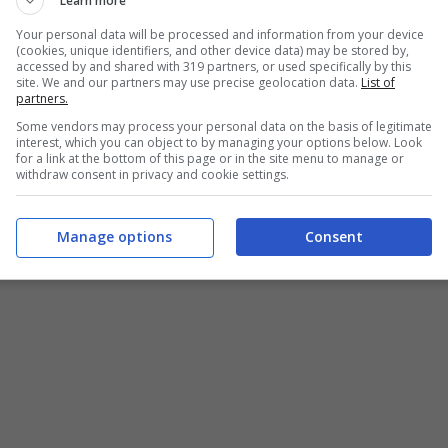
Learn more
 immenso, l’omicidio della madre.
Your personal data will be processed and information from your device
(cookies, unique identifiers, and other device data) may be stored by,
accessed by and shared with 319 partners, or used specifically by this
site. We and our partners may use precise geolocation data.
List of
azzato barbaramente sette donne:
qualche
partners.
trovato la foto di mia madre tra quelle uccise
Some vendors may process your personal data on the basis of legitimate
interest, which you can object to by managing your options below. Look
mostro di Milano”
“, ha così esordito l’ex
for a link at the bottom of this page or in the site menu to manage or
withdraw consent in privacy and cookie settings.
televisivo.
Manage options
Consent