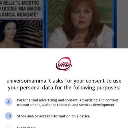
universomamma.it asks for your consent to use
your personal data for the following purposes:
Personalised advertising and content, advertising and content
measurement, audience research and services development
i anni ’70 è stata in grado di ammaliare i
Store and/or access information on a device
no:
la donna, tuttavia, per anni ha nascosto