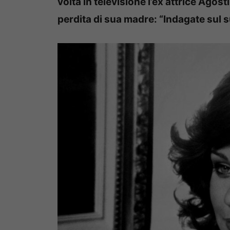
volta in televisione l’ex attrice Agos
perdita di sua madre: “Indagate sul s