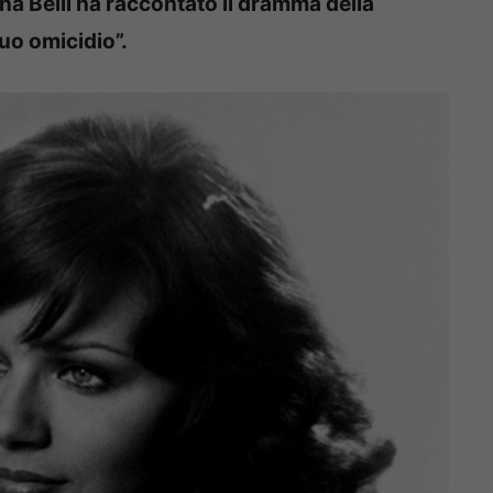
tina Belli ha raccontato il dramma della
uo omicidio”.