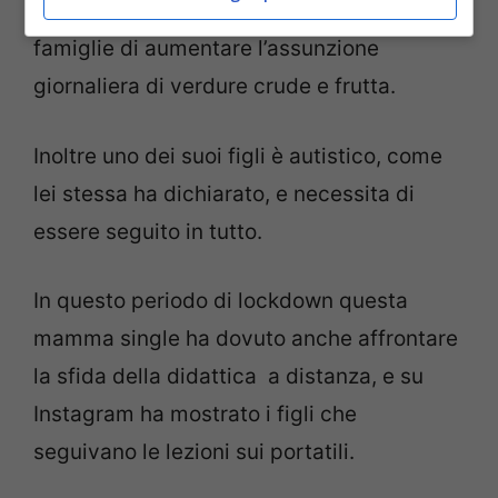
York Times
. Lei quindi consiglia a tutte le
famiglie di aumentare l’assunzione
giornaliera di verdure crude e frutta.
Inoltre uno dei suoi figli è autistico, come
lei stessa ha dichiarato, e necessita di
essere seguito in tutto.
In questo periodo di lockdown questa
mamma single ha dovuto anche affrontare
la sfida della didattica a distanza, e su
Instagram ha mostrato i figli che
seguivano le lezioni sui portatili.