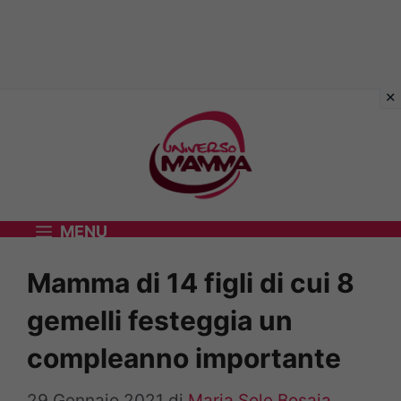
Vai
al
contenuto
MENU
Mamma di 14 figli di cui 8
gemelli festeggia un
compleanno importante
29 Gennaio 2021
di
Maria Sole Bosaia