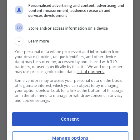
Personalised advertising and content, advertising and
content measurement, audience research and
services development
Sul suo profilo
Instagram
ha iniziato a
condividere con tutti i suoi 183 mila fans la
Store and/or access information on a device
sua vita con i suoi 14 figli.
Learn more
Your personal data will be processed and information from
your device (cookies, unique identifiers, and other device
All’inizio di quest’anno ha raccontato
che
data) may be stored by, accessed by and shared with 319
partners, or used specifically by this site. We and our partners
13 dei suoi 14 figli sono vegani.
Secondo
may use precise geolocation data.
List of partners.
questa mamma questo particolare stile di
Some vendors may process your personal data on the basis
of legitimate interest, which you can object to by managing
vita aiuta tutti i suoi figli a restare sani. Lei
your options below. Look for a link at the bottom of this page
or in the site menu to manage or withdraw consent in privacy
sostiene che il loro sistema immunitario è
and cookie settings.
rafforzato, che anche la chiarezza mentale
Consent
sia migliore e che i ragazzi abbiano
maggior energia, come si legge sul
New
Manage options