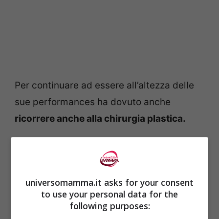
Per continuare ad essere all’altezza delle
sue performances ha dovuto anche
ricorrere anche alla chirurgia plastica.
Alla fine però ha deciso di lasciar andare il
personaggio di Octomom e di dedicarsi
universomamma.it asks for your consent
completamente
alla famiglia,
non prima di
to use your personal data for the
essere passate per due anni di crisi
following purposes:
durante i quali è stata aiutati da amici
.