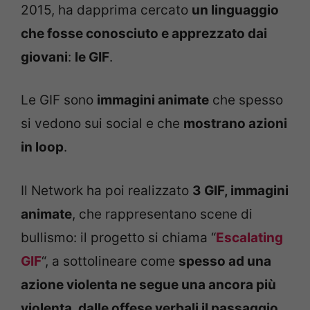
2015, ha dapprima cercato
un linguaggio
che fosse conosciuto e apprezzato dai
giovani
:
le GIF
.
Le GIF sono
immagini animate
che spesso
si vedono sui social e che
mostrano azioni
in loop
.
Il Network ha poi realizzato
3 GIF, immagini
animate
, che rappresentano scene di
bullismo: il progetto si chiama “
Escalating
GIF
“, a sottolineare come
spesso ad una
azione violenta ne segue una ancora più
violenta, dalle offese verbali il passaggio