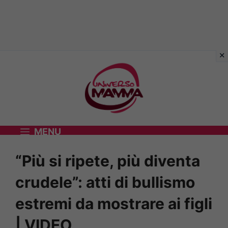
Vai
al
contenuto
MENU
“Più si ripete, più diventa
crudele”: atti di bullismo
estremi da mostrare ai figli
| VIDEO