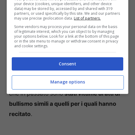
your device (cookies, unique identifiers, and other device
si compiano certe azioni
.
data) may be stored by, accessed by and shared with 319
partners, or used specifically by this site. We and our partners
may use precise geolocation data.
List of partners.
“
The more it repeats the crueler it gets.
Some vendors may process your personal data on the basis
of legitimate interest, which you can object to by managing
Stop bullying!”:
Più si ripete più diventa
your options below. Look for a link at the bottom of this page
or in the site menu to manage or withdraw consent in privacy
crudele. Stop al bullismo!
è la frase che
and cookie settings.
appare alla fine di ogni clip.
Consent
I protagonisti delle GIF del video non sono
Manage options
attori, bensì
studenti di un liceo tedesco
che in passato sono
stati vittime di atti di
bullismo simili a quelli per i quali hanno
recitato
.