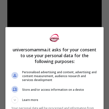
universomamma.it asks for your consent
Partendo dal fatto che i
ragazzi amano
to use your personal data for the
following purposes:
condividere tali immagini in rete
, spesso
proprio gli atti di bullismo compiuti, questa
Personalised advertising and content, advertising and
content measurement, audience research and
iniziativa vuole fare il contrario:
mostrare
services development
gli effetti sulla vittima, i sentimenti provati,
Store and/or access information on a device
con lo scopo di far sentire in colpa chi
Learn more
commette o accetta senza intervenire che
Your personal data will be processed and information from