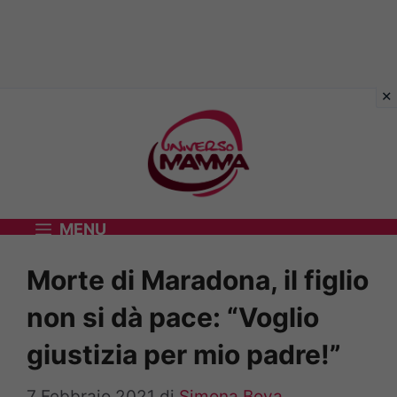
Vai
al
contenuto
MENU
Morte di Maradona, il figlio
non si dà pace: “Voglio
giustizia per mio padre!”
7 Febbraio 2021
di
Simona Bova