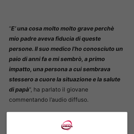
“
E’ una cosa molto molto grave perchè
mio padre aveva fiducia di queste
persone. Il suo medico l’ho conosciuto un
paio di anni fa e mi sembrò, a primo
impatto, una persona a cui sembrava
stessero a cuore la situazione e la salute
di papà
“, ha parlato il giovane
commentando l’audio diffuso.
Diego Armando jr è visibilmente
emozionato al ricordo del padre, un nonno