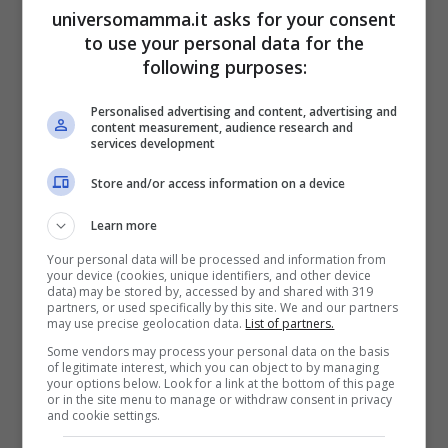
di cui i nipoti hanno goduto per poco
universomamma.it asks for your consent
to use your personal data for the
tempo ma che continueranno ad amare. “
Il
following purposes:
suo più grande difetto era essere troppo
Personalised advertising and content, advertising and
buono con tutti e aveva un ottimo
content measurement, audience research and
services development
rapporto con il suo medico
“, ha aggiunto.
Store and/or access information on a device
Learn more
Your personal data will be processed and information from
your device (cookies, unique identifiers, and other device
data) may be stored by, accessed by and shared with 319
partners, or used specifically by this site. We and our partners
may use precise geolocation data.
List of partners.
Some vendors may process your personal data on the basis
of legitimate interest, which you can object to by managing
your options below. Look for a link at the bottom of this page
or in the site menu to manage or withdraw consent in privacy
and cookie settings.