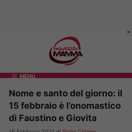
Vai
al
contenuto
MENU
Nome e santo del giorno: il
15 febbraio è l’onomastico
di Faustino e Giovita
15 Febbraio 2021
di
Perla Colono