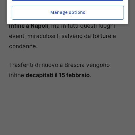
iniziano ad essere numerose, i due giovani
Manage options
vengono portati a
Milano, poi a Roma e
infine a Napoli
, ma in tutti questi luoghi
eventi miracolosi li salvano da torture e
condanne.
Trasferiti di nuovo a Brescia vengono
infine
decapitati il 15 febbraio
.