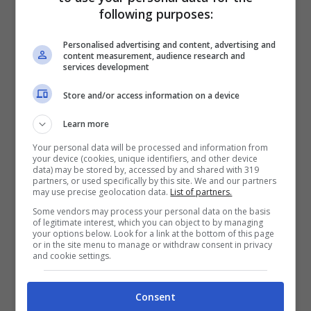
following purposes:
statua pagana. Vengono quindi
condannati a morire e dati in pasto alle
Personalised advertising and content, advertising and
content measurement, audience research and
belve del circo
, ma queste restano
services development
mansuete e non li attaccano. L’episodio
Store and/or access information on a device
determina la conversione di molti del
Learn more
pubblico, tra cui anche la
moglie del
Your personal data will be processed and information from
your device (cookies, unique identifiers, and other device
governatore Italico, Afra
, e del
ministro
data) may be stored by, accessed by and shared with 319
partners, or used specifically by this site. We and our partners
del palazzo imperiale, Calocero
.
may use precise geolocation data.
List of partners.
Some vendors may process your personal data on the basis
of legitimate interest, which you can object to by managing
Adriano ordina quindi di
scorticarli vivi e di
your options below. Look for a link at the bottom of this page
or in the site menu to manage or withdraw consent in privacy
metterli al rogo
. Ma anche in questo caso
and cookie settings.
tutto è inutile: le fiamme non li toccano
Consent
nemmeno. Poiché le conversioni a Brescia