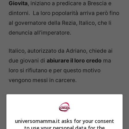
Giovita
, iniziano a predicare a Brescia e
dintorni. La loro popolarità arriva però fino
al governatore della Rezia, Italico, che li
denuncia all’imperatore.
Italico, autorizzato da Adriano, chiede ai
due giovani di
abiurare il loro credo
ma
loro si rifiutano e per questo motivo
vengono messi in carcere.
Secondo la leggenda è poi il turno
dell’imperatore stesso che propone loro di
fare un sacrificio al dio sole, ma loro si
universomamma.it asks for your consent
rifiutano nuovamente e danneggiano la
to use your personal data for the