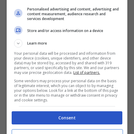
Queste persone hanno deciso di l
anciare
Personalised advertising and content, advertising and
content measurement, audience research and
una campagna per liberarla
.
services development
Store and/or access information on a device
A quanto pare l’unico modo per liberare
Learn more
Latifa dal gioco del padre è fare pressione
Your personal data will be processed and information from
a livello internazionale.
your device (cookies, unique identifiers, and other device
data) may be stored by, accessed by and shared with 319
partners, or used specifically by this site. We and our partners
may use precise geolocation data.
List of partners.
Per lei ha deciso di intervenire l’ex Alto
Some vendors may process your personal data on the basis
Commissario delle Nazioni Unite per i
of legitimate interest, which you can object to by managing
your options below. Look for a link at the bottom of this page
diritti umani e presidente dell’Irlanda.
or in the site menu to manage or withdraw consent in privacy
and cookie settings.
Consent