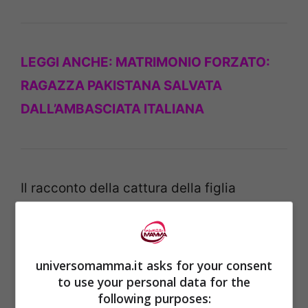
LEGGI ANCHE:
MATRIMONIO FORZATO:
RAGAZZA PAKISTANA SALVATA
DALL’AMBASCIATA ITALIANA
Il racconto della cattura della figlia
dell’emiro è stato rivelato a Panorama dalla
sua amica Tiina Jauhiainen, dal cugino
materno Marcus Essabri, dall’attivista
universomamma.it asks for your consent
to use your personal data for the
David Haigh, come si legge su
BBC.
following purposes: