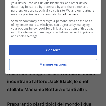
your device (cookies, unique identifiers, and other device
ispirazione dalle corsie del supermercato,
data) may be stored by, accessed by and shared with 319
partners, or used specifically by this site. We and our partners
iniziano a viaggiare per il mondo
may use precise geolocation data.
List of partners.
rimanendo aggrappati a un carrello della
Some vendors may process your personal data on the basis
of legitimate interest, which you can object to by managing
spesa.
your options below. Look for a link at the bottom of this page
or in the site menu to manage or withdraw consent in privacy
and cookie settings.
Ed è così che questi pupazzi incontrano
Consent
celebri chef
e lavorano in prestigiosi
ristoranti e fattorie.
Manage options
Nelle loro peregrinazioni
Waffles e Mochi
incontrano l’attore Jack Black, lo chef
stellato Massimo Bottura e tanti altri.
Preparando piatti tipici del mondo i due