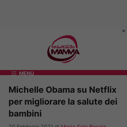
Vai
al
contenuto
MENU
Michelle Obama su Netflix
per migliorare la salute dei
bambini
20 Febbraio 2021
di
Maria Sole Bosaia