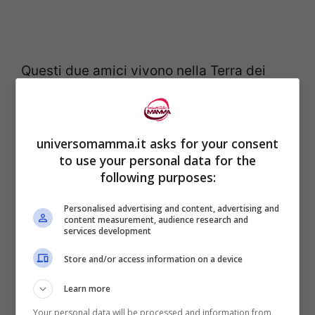
Questi due amici vivono nella Terra dei
Surgelati e ambiscono a diventare chef,
solo che hanno un problema con le cose
che cucinano, perché sono fatte di
universomamma.it asks for your consent
to use your personal data for the
ghiaccio.
following purposes:
Ad un certo punto vengono
assunti dalla
Personalised advertising and content, advertising and
content measurement, audience research and
services development
proprietaria di un supermercato,
interpretata da Michelle Obama, appunto.
Store and/or access information on a device
Learn more
Così,
Waffles e Mochi
, prendendo
Your personal data will be processed and information from