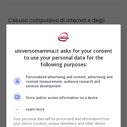
L’abuso compulsivo di internet e degli
stumenti del web, infatti, a lungo andare
può causare una sorta di dipendenza e
condurre verso la depressione, è questo il
universomamma.it asks for your consent
to use your personal data for the
punto di partenza dei ricercatori
following purposes:
finlandesi.
Personalised advertising and content, advertising and
content measurement, audience research and
“
Le chiusure imposte dal coronavirus
services development
hanno fatto aumentare il senso di
Store and/or access information on a device
solitudine tra gli adolescenti. Molti ragazzi
Learn more
continuano a rivolgersi a internet per
Your personal data will be processed and information from
your device (cookies, unique identifiers, and other device
cercare un senso di appartenenza. Ma se