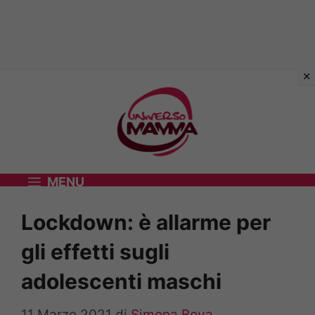
Vai
al
contenuto
MENU
Lockdown: è allarme per
gli effetti sugli
adolescenti maschi
11 Marzo 2021
di
Simona Bova