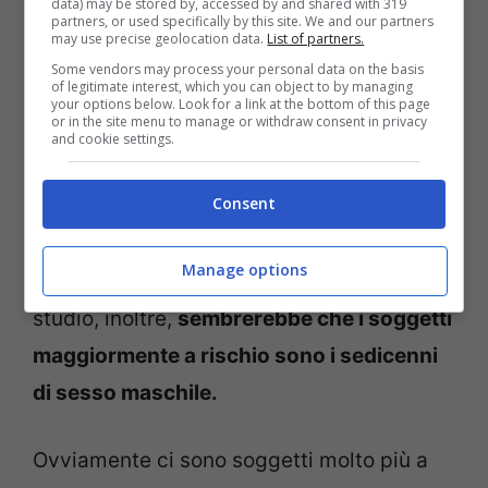
data) may be stored by, accessed by and shared with 319
partners, or used specifically by this site. We and our partners
arrivano a ricorrervi compulsivamente il
may use precise geolocation data.
List of partners.
loro disagio cresce sfociando, a volte,
Some vendors may process your personal data on the basis
of legitimate interest, which you can object to by managing
appunto nella depressione
“, ha affermato
your options below. Look for a link at the bottom of this page
or in the site menu to manage or withdraw consent in privacy
Katariina Salmela-Aro, docente di
and cookie settings.
psicologia dell’educazione all’Università di
Consent
Helsinki e responsabile di questo studio.
Manage options
Secondo le statistiche alla base dello
studio, inoltre,
sembrerebbe che i soggetti
maggiormente a rischio sono i sedicenni
di sesso maschile.
Ovviamente ci sono soggetti molto più a