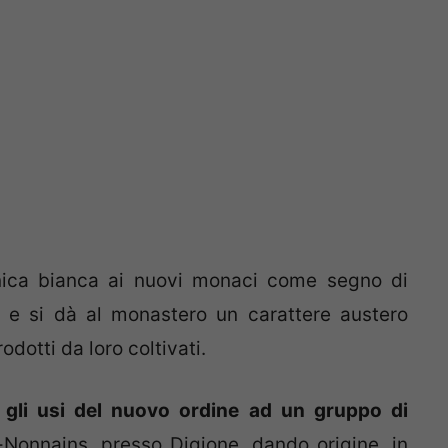
nica bianca ai nuovi monaci come segno di
 e si dà al monastero un carattere austero
dotti da loro coltivati.
 e gli usi del nuovo ordine ad un gruppo di
-Nonnains, presso Digione, dando origine, in