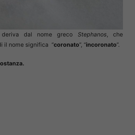
a, deriva dal nome greco
Stephanos
, che
i il nome significa “
coronato
”, “
incoronato
”.
costanza.