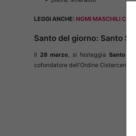
LEGGI ANCHE:
NOMI MASCHILI CON LA
Santo del giorno: Santo St
Il
28 marzo
, si festeggia
Santo
St
cofondatore dell’Ordine Cistercense.