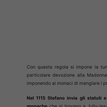
Con questa regola si impone la tu
particolare devozione alla Madonna
imponendo ai monaci di mangiare i pro
Nel 1115 Stefano invia gli statuti
monache
che si trovano a Jully-les