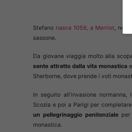
Stefano
nasce 1059, a Merriot
, nell
sassone.
Da giovane viaggia molto alla scop
sente attratto dalla vita monastica
e
Sherborne, dove prende i voti monast
In seguito all’invasione normanna, 
Scozia e poi a Parigi per completar
un pellegrinaggio penitenziale
per
monastica.