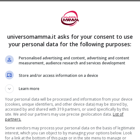
 S, I PIU’ SIGNIFICATIVI
universomamma.it asks for your consent to use
efano Harding
your personal data for the following purposes:
efano Harding,
un monaco inglese, abate e
Personalised advertising and content, advertising and content
measurement, audience research and services development
Store and/or access information on a device
Learn more
Your personal data will be processed and information from your device
(cookies, unique identifiers, and other device data) may be stored by,
accessed by and shared with 319 partners, or used specifically by this
site. We and our partners may use precise geolocation data.
List of
partners.
Some vendors may process your personal data on the basis of legitimate
interest, which you can object to by managing your options below. Look
for a link at the bottom of this page or in the site menu to manage or