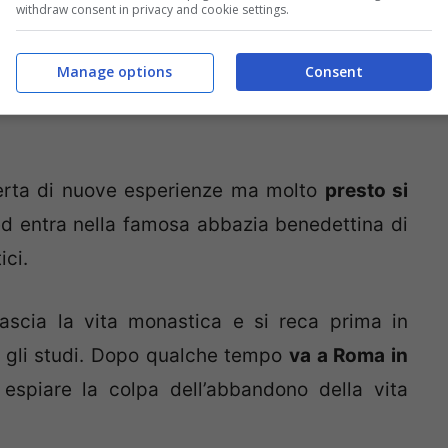
withdraw consent in privacy and cookie settings.
Manage options
Consent
’Inghilterra Meridionale, da una nobile famiglia
erta di nuove esperienze ma molto
presto si
d entra nella famosa abbazia benedettina di
ici.
lascia la vita monastica e si reca prima in
e gli studi. Dopo qualche tempo
va a Roma in
 espiare la colpa dell’abbandono della vita