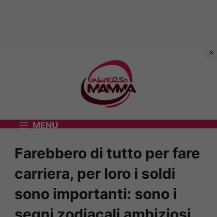
Vai
al
contenuto
MENU
Farebbero di tutto per fare
carriera, per loro i soldi
sono importanti: sono i
segni zodiacali ambiziosi