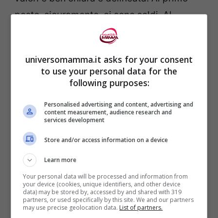
posto, sicuramente, ci sono soldi. Al
secondo, invece, c’è la carriera e
sarebbero disposti a tutto pur di farla!
universomamma.it asks for your consent
Quali sono, però, questi segni zodiacali di
to use your personal data for the
cui vi stiamo parlando?
following purposes:
Personalised advertising and content, advertising and
Il
Toro
è sicuramente tra i segni più
content measurement, audience research and
services development
ambiziosi dello Zodiaco! Pur di
Store and/or access information on a device
incrementare il proprio patrimonio
ed il proprio grado a lavoro, chi è
Learn more
nato sotto questa stella accetta tutti
Your personal data will be processed and information from
your device (cookies, unique identifiers, and other device
data) may be stored by, accessed by and shared with 319
gli incarichi nuovi che gli vengono
partners, or used specifically by this site. We and our partners
may use precise geolocation data.
List of partners.
proposti. Fate molta attenzione,