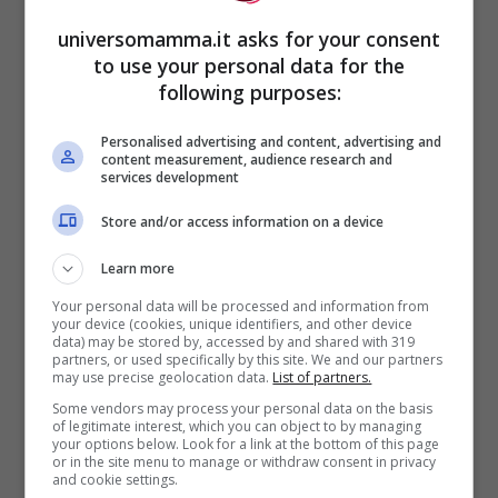
universomamma.it asks for your consent
to use your personal data for the
following purposes:
Vaccino Omicron piccoli – universomamma
Personalised advertising and content, advertising and
content measurement, audience research and
services development
La circolare del Ministero non termina qui
Store and/or access information on a device
e dà altre importante informazioni. Oltre ad
Learn more
essere consigliata la vaccinazione di quei
Your personal data will be processed and information from
bambini che presentano delle consistenti
your device (cookies, unique identifiers, and other device
data) may be stored by, accessed by and shared with 319
fragilità e nei quali quindi il contagio da
partners, or used specifically by this site. We and our partners
may use precise geolocation data.
List of partners.
Covid potrebbe provocare forti danni, è
Some vendors may process your personal data on the basis
raccomandabile procedere in tal senso
of legitimate interest, which you can object to by managing
your options below. Look for a link at the bottom of this page
anche per quei piccoli che godono di
or in the site menu to manage or withdraw consent in privacy
and cookie settings.