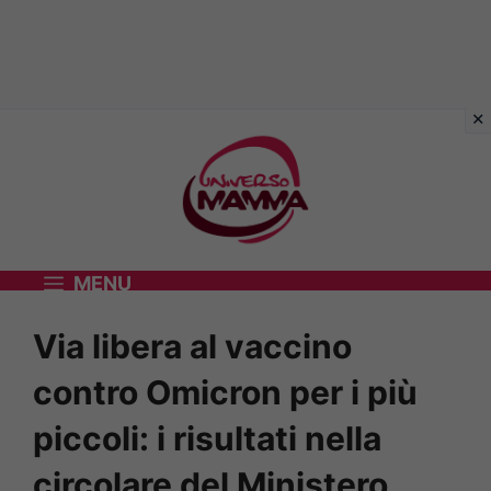
Vai
al
contenuto
MENU
Via libera al vaccino
contro Omicron per i più
piccoli: i risultati nella
circolare del Ministero