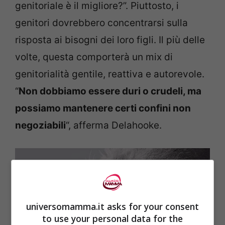
genitoriale è il migliore?”. Piuttosto, i
genitori dovrebbero concentrarsi sulla
risposta ai bisogni dei loro figli. Il più delle
volte, questa comporterà un mix di
genitorialità gentile, reattiva e autorevole.
“
Non dobbiamo essere duri o crudeli, ma
possiamo mantenere certi confini non
negoziabili
“, afferma Delahooke.
universomamma.it asks for your consent
to use your personal data for the