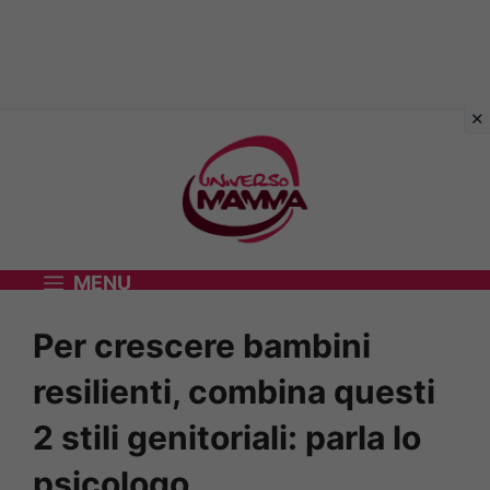
Vai
al
contenuto
MENU
Per crescere bambini
resilienti, combina questi
2 stili genitoriali: parla lo
psicologo