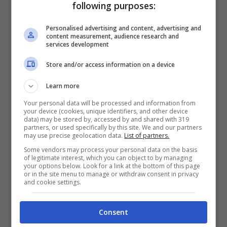
following purposes:
Personalised advertising and content, advertising and
content measurement, audience research and
services development
Store and/or access information on a device
Si può usare fermezza, stabilire confini e limiti e fornire
sicurezza emotiva allo stesso tempo. (Universomamma.it)
Learn more
Your personal data will be processed and information from
your device (cookies, unique identifiers, and other device
Supponiamo che tuo figlio stia avendo un
data) may be stored by, accessed by and shared with 319
partners, or used specifically by this site. We and our partners
tracollo perché tu e l’altro genitore state
may use precise geolocation data.
List of partners.
andando a cena fuori senza di loro. Ecco
Some vendors may process your personal data on the basis
of legitimate interest, which you can object to by managing
come Delahooke affronterebbe questa
your options below. Look for a link at the bottom of this page
or in the site menu to manage or withdraw consent in privacy
situazione: “
Aiuta tuo figlio a gestire le sue
and cookie settings.
emozioni
. Invece di allontanarti o
Consent
ammonirlo per la sua reazione, prendi