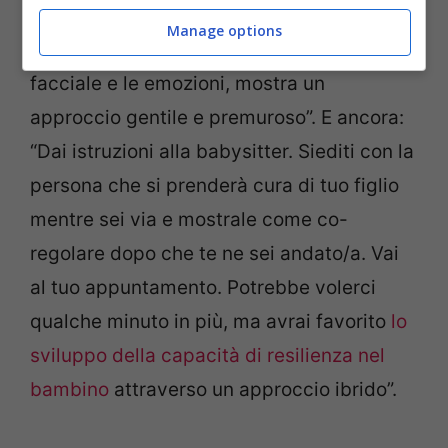
qualche minuto per ‘co-regolare’ e
Manage options
attraverso la tua voce, l’espressione
facciale e le emozioni, mostra un
approccio gentile e premuroso”. E ancora:
“Dai istruzioni alla babysitter. Siediti con la
persona che si prenderà cura di tuo figlio
mentre sei via e mostrale come co-
regolare dopo che te ne sei andato/a. Vai
al tuo appuntamento. Potrebbe volerci
qualche minuto in più, ma avrai favorito
lo
sviluppo della capacità di resilienza nel
bambino
attraverso un approccio ibrido”.